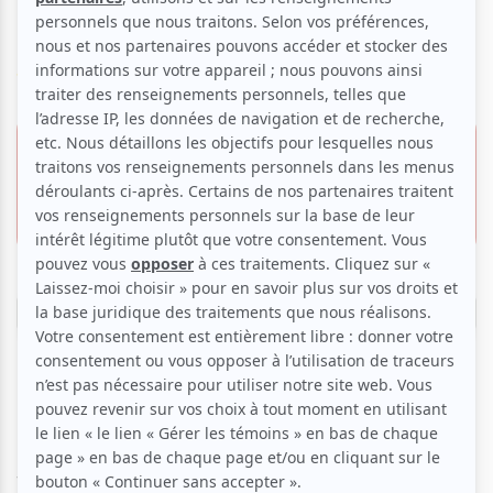
Henry Kramer
Voir les avis -->
14 mai 2026 - 19h30
49.00 $
Musée des beaux-arts de Montréal | Salle
Bourgie
39.75 $
1339, rue Sherbrooke O.,
Montréal
Réserver
Les cordes à l’honneur
Pour leur premier récital à la Salle Bourgie, la violoniste
virtuose Jinjoo Cho et le charismatique pianiste Henry