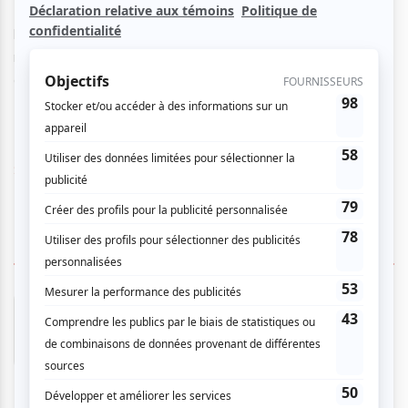
Kramer ont choisi des œuvres tantôt empreintes du
lyrisme typique de la fin de l’époque romantique, tantôt
remplies de l’excitation fébrile du début du 20e siècle. Un
concert rempli d’émotions fortes!
Site Web
2 COMMENTAIRES DES MEMBRES
André B.
- 2026-05-19 12:17:41
Un concert merveilleux, très beau choix des
œuvres qui ont mis en valeur le violon sous
différentes formes musicales. L’interprétation
était sensible, précise et puisante; tout ceci en
ce magnifique lieu qu’est la salle Bourgie.