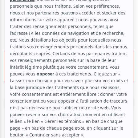
Philip Chiu, pianos - Le sacre
du printemps
Voir les avis -->
12 avril 2026 - 14h30
49.00 $
Musée des beaux-arts de Montréal | Salle
Bourgie
39.75 $
1339, rue Sherbrooke O.,
Montréal
Réserver
Pianistes d'exception