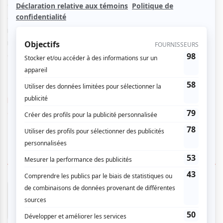
Ces deux pianistes d’exception célèbrent 15 années de
collaboration artistique dans un programme ayant comme
noyau l’immortel Sacre du printemps d'Igor Stravinsky. La
nouvelle œuvre magistrale de Ian Cusson y fait écho, nous
offrant une réponse à ce chef-d’œuvre intemporel.
https://www.mbam.qc.ca/fr/activites/janelle-fung-philip-
chiu-pianos-le-sacre-du-printemps/
1 COMMENTAIRE DE MEMBRE
André B.
- 2026-04-21 09:59:20
Un très bon concert et il n'y a pas beaucoup
d'occasion pour entendre des oeuvres pour
deux pianos. Superbes interprétation des deux