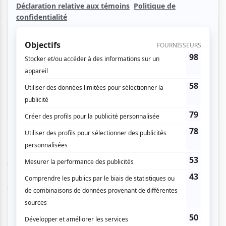
IMPORTANT
: Offre
incluant
le souper-spectacle. Le
souper débute à 18h00 et le spectacle à 20h00. Pour plus
d'informations sur le menu, consultez
www.theatreparadoxe.com
.
IMPORTANT
: Instructions de récupération spéciales.
Lisez bien votre reçu de réservation.
Sous formule souper-spectacle, venez découvrir le tout
nouveau Théâtre Paradoxe. Cette nouvelle salle de
spectacle est située en plein coeur d'un joyau architectural:
une ancienne église!
Accompagné d'un trio de musiciens chevronnés, Christian