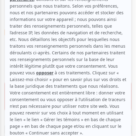
Musique
Jazz
Chanson
Blues
Rock'N Crooner | Formule
souper-spectacle
29 mars 2014 - 18h00
70.00 $
Théâtre Paradoxe
50.00 $
5959, boul. Monk,
Montréal
Réserver