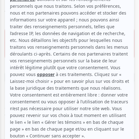
Acoustique Nuits d'Afrique
3 mars 2026 - 21h00
15.00 $
Club Balattou
2 pour 15.00 $
4372, boul. Saint-Laurent,
Montréal
Réserver
Ex-chanteur d’Olodum, célébrissime groupe (qui a collaboré
avec Michael Jackson, Jimmy Cliff et Paul Simon, ndlr)
familier des blocos, Mateus Vidal est un “
artiste
fondamental de la fusion samba reggae, tendance
initiée dans le Nordeste
brésilien
” (PanM360, 2024).
Désormais établi à Montréal, le compositeur, musicien et