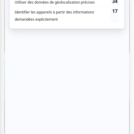
Critiques
L'OM au pied du mont Royal : une
déclaration d'amour à Montréal en
musique
Par Camille Dehaene | 6 août 2026
Zoom photo
Osheaga 2026 | Zoom photo sur la
seconde soirée avec Turnstile, Viagra
Boys, Franz Ferdinand, Angine de
Poitrine et plus
Par Erwan Azzoug | 4 août 2026