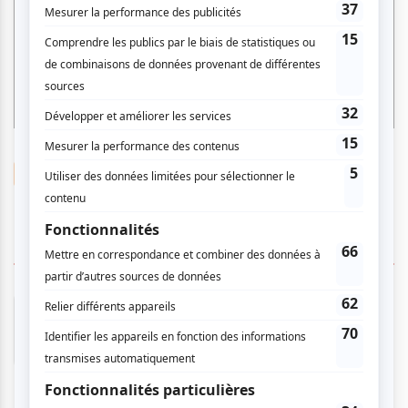
Maruja Limón
3 COMMENTAIRES DES MEMBRES
Valérie G.
- 2026-04-02 13:56:26
Un flamenco très original parsemé de
différentes sonorités et un grand bol d'énergie !
Merci pour ce magnifique show! merci ATUVU!