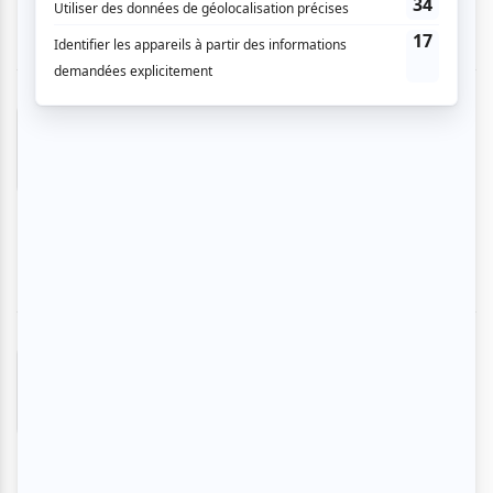
Andréanne C.
- 2026-03-30 16:59:52
Un super show de À à Z ! Un groupe que j’ai
découvert un peu par hasard et que je vais
assurément suivre.
Chantal L.
- 2026-03-30 16:59:46
Quelle énergie!