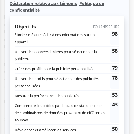
Maruja Limón
débarque au
Club Soda
avec un groove
irrésistible et une énergie taillée pour le dancefloor. Leur
rumba nouvelle génération fuse avec le
flamenco
, la
pop
,
les
rythmes latins
, le
dembow
— un beat caribéen
rapide et percussif qui donne instantanément envie de
bouger — et des
textures électroniques
bien senties.
🎶 Sur scène, c’est une véritable
décharge d’énergie
: six
musiciennes, des voix en feu, des percussions qui claquent,
une trompette qui éclate, une basse qui fait vibrer la salle
et une guitare incisive qui tient le tout ensemble. Leurs
chansons naviguent entre
émotion et ironie
, entre
fête
et prise de parole
, avec une intensité qui embarque tout
le monde.
🌍 Révélées sur les grandes scènes internationales,
saluées par
Billboard
,
Muzikalia
et
Mondo Sonoro
,
fortes de plus de
1 000 concerts
et d’une tournée
américaine remarquée (
Lincoln Center
,
Kennedy Center
),