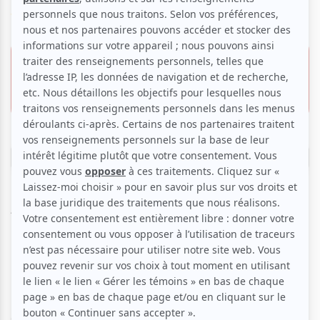
Voir les avis -->
29 mars 2026 - 20h00
48.50 $
Le Ministère
35.00 $
4521, boul. Saint-Laurent,
Montréal
Réserver
ATTENTION: la salle a changé. Le spectacle est au
Ministère à Montréal.
🔥
DIRECTEMENT DE BARCELONE | LA RUMBA
CATALANE, FLAMENCO ET LATINE
Ça arrive chaud de
Barcelone
!