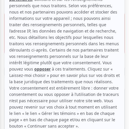
2 mars 2027 -
19h30
À partir
75.00 $
Salle Pierre-Mercure
de
65.00 $
300 Boul. de Maisonneuve E, Montréal,
QC,
Montrél
Réserver
27 février 2027 - 19h30
Salle Pierre-Mercure
Montrél
À partir de
75.00 $
65.00 $