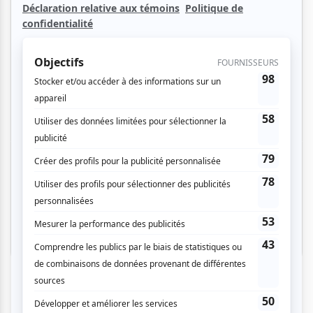
4 mars 2027 - 19h30
Salle Pierre-Mercure
Montrél
À partir de
75.00 $
65.00 $
7 mars 2027 - 14h00
Salle Pierre-Mercure
Montrél
À partir de
75.00 $
65.00 $
Promo fête des pères! Prend
fin le 21 juin 23h59.