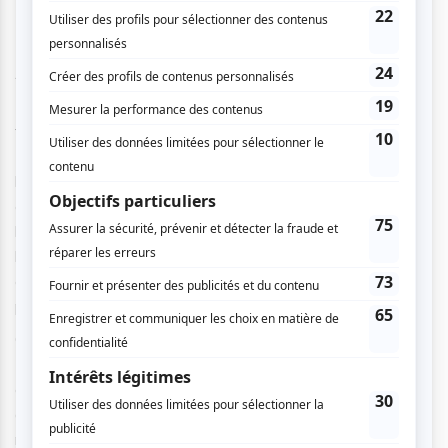
Présentée en première mondiale, La lettre au général
Franco puise librement dans le texte culte de Fernando
Arrabal.
Pedro Halffter signe la partition et la direction musicale,
tandis que le livret est cosigné par Kristian Frédric et
Michel Beaulac, qui y insufflent une charge émotionnelle
brute et une tension constante. La scénographie intègre la
collaboration du sculpteur espagnol Victor Ochoa, dont
l’œuvre se construit en direct sur scène. Porté par
l’Orchestre de l’Agora, cet opéra alterne entre français et
espagnol, créant une expérience viscérale et
profondément humaine.
Caché dans un réservoir souterrain à Madrid, le sculpteur
Macario achève une lettre destinée au général Franco tout
en façonnant sa dernière oeuvre : une sculpture qui
dénonce la brutalité du régime. Sa nièce Anita, seule à lui
rendre visite, cherche la vérité sur la disparition de son