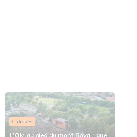
Critiques
L'OM au pied du mont Royal : une