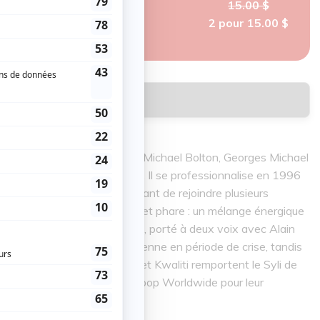
15.00 $
2 pour 15.00 $
Réserver
ique à 16 ans au contact de Michael Bolton, Georges Michael
ique est le langage de l'âme. Il se professionnalise en 1996
 aux Antilles françaises, avant de rejoindre plusieurs
riences naît
Kwaliti
, son projet phare : un mélange énergique
 zouk et de touches de blues, porté à deux voix avec Alain
ion fédère la diaspora haïtienne en période de crise, tandis
 irrésistibles. Ronald Lebeau et Kwaliti remportent le Syli de
 2020, ainsi que le prix Afropop Worldwide pour leur