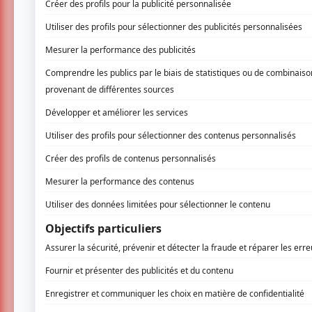
Club Balattou
4372, boul. Saint-Laurent,
Montréal
Né en Haïti, Ronald Lebeau découvre la mus
et le Caribbean Sextet, convaincu que la mus
au sein du groupe gospel "Sunshine", tournant
groupes konpa aux États-Unis. De ces expé
de rythmes haïtiens, d'afro-pop caribéen, de
Jean Louis. Leur reprise de
Lavi ti Nèg
de Muz
que
Le Devoir
salue leurs saveurs antillaises
bronze aux Syli d'Or de la musique du monde
présence scénique.