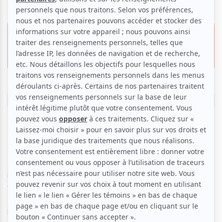
27 février 2026 - 20h00
47.00 $
Théâtre Alphonse-Desjardins
25, allée de la Création,
Repentigny
Information & Réservation
Série Grands Concerts
Du
tango argentin
à la
bossa nova
brésilienne
, les
musiciens du
Trio Fibonacci
vous emportent dans un
voyage à la démesure du continent sud-américain.
Explorant les rythmes des hauts plateaux andins, ceux de
la pampa ou des chutes d’Amazonie, ils interprètent les