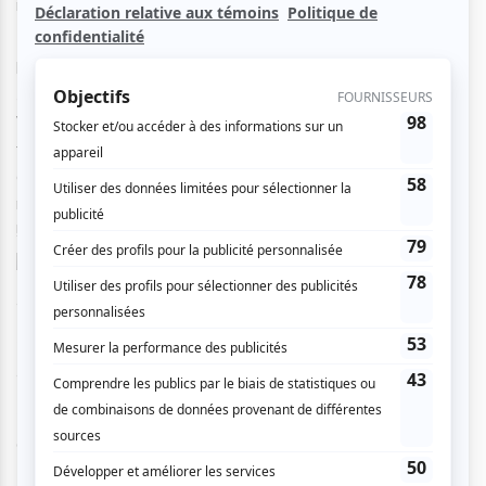
mélodies qui font l’âme de la musique latine.
Le trio apporte, par son jeu nuancé et emplit d’émotions,
leur propre couleur aux œuvres telles que
Les Quatre
saisons
de
Piazzolla
et la
Bachianas Brasileiras de
Villa-Lobos
. Il revisite au passage quelques perles
folkloriques vénézuéliennes et mexicaines tout en vous
dévoilant ses motifs dansants et sensuels. Un voyage
musical empreint de chaleur, de musique et de découvertes
!
Billetterie : 450 589-9198
47 $ : Régulier
38 $ : Abonné
42 $ : Privilège
30 $ : 30 ans et moins
©Christian Campana