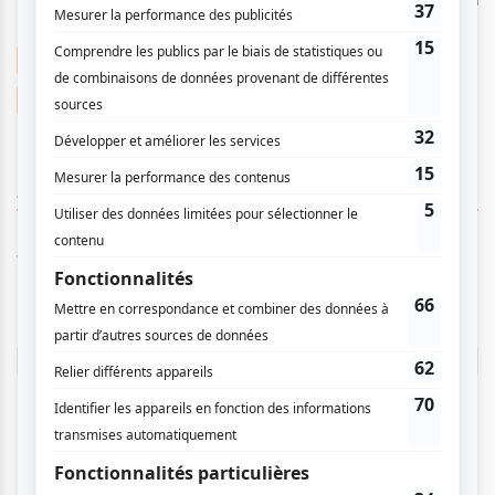
Trio Fibonacci
Julie-Anne Derome
Gabriel Prynn
Maxim Shatalkin
AUCUN COMMENTAIRE
Vous devez être connecté pour
donner un avis.
Connectez-vous ici.