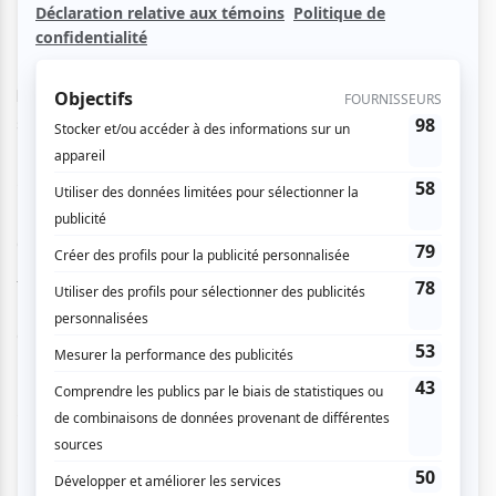
🔥🌴
La chaleur latine au cœur de l’hiver
En plein cœur de l’hiver québécois, le
Studio-Cabaret de
l’Espace St-Denis
se transforme en une véritable plaza
latino où la fête bat son plein !
CALIENTE!
est le souper-
spectacle qui fera fondre l’hiver.
Un spectacle à saveur latine, alliant
gastronomie,
projections panoramiques et performances
enflammées
pour une soirée festive et gourmande, servie
à volonté.
💃 Sur scène,
Franck Gomez, Noderlis Valdes et Andy
Rubal
unissent leurs voix en compagnie de leurs musiciens
et des danseurs de
Jhaime Vega
et de l’
Alliance Dance
Company
.
Un tourbillon de rythmes du Sud :
salsa, cha-cha,
merengue, boléro, mambo et bachata
.
De
Chan Chan
à
Guantanamera
, de
Suavemente
à
Danza Kuduro
, chaque tableau transporte le public vers