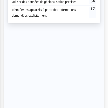
Hélène P.
- 2026-03-27 11:19:45
Quelle belle soirée! Impression d'être en
vacances dans le sud! Beaux costumes et
décors. Les danseurs, chanteurs sont excellents
et la musique est sensationnelle. Je vous
recommande sans hésitation.
Marianne T.
- 2026-03-27 11:19:51
La scène était flamboyante, une qualité de
musiciens incroyables, merci à Andy Rubal, un
homme que je suis depuis des années