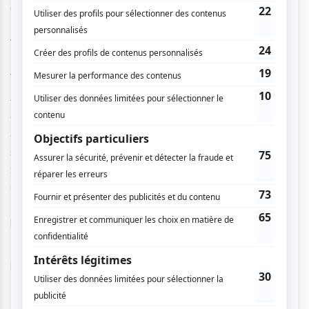
une nouvelle destination colorée.
La direction artistique et la mise en scène sont signées
Vincent Egret
, la direction musicale revient à
Andy
Rubal
, et la chorégraphie électrisante est de
Jhaime
Vega
.
🌟
Une immersion totale
Grâce aux projections 360° de
Pierre Raiche
et aux
éclairages de
Martin Boisclair
, le spectacle plonge les
spectateurs dans un voyage visuel et sonore spectaculaire
: les rues de La Havane, les plages des Caraïbes, les clubs
de salsa de New York.
Une véritable explosion d’énergie, de couleurs et de plaisir
partagé !
https://espacestdenis.com/evenement/caliente/