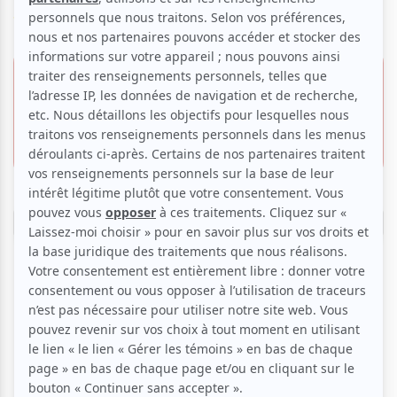
Voir les avis -->
19 mars 2026 -
20h30
80.00 $
Invitation gratuite
Espace St-Denis | Théâtre St-Denis
1594, rue Saint-Denis,
Montréal
Réserver
*Offre valide seulement pour la portion du
spectacle. Le souper n’est pas inclus.