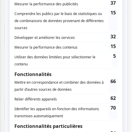
11 COMMENTAIRES DES MEMBRES
Micheline L.
- 2026-03-30 16:59:20
Très bon spectacle qui m’a fait oublié pour un
moment l’hiver qui s’éternise. Le sentiment
d’être en vacances dans le sud était bien
agréable. Dur retour à la réalité sur le chemin
du retour à la maison.
Claire L.
- 2026-03-27 11:19:39
très bon spectacle, les chanteurs et les
danseurs étaient incroyables.