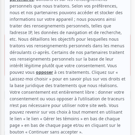
cinéma
Voir les avis -->
23 février 2026 -
20h00
Offre VIP
Maison de la Culture de Gatineau |
54.00 $
Salle Odyssée
Invitation gratuite
855, boul. de la Gappe,
Gatineau
Réserver
Bobby Bazini
prend la route cet automne et cet hiver
avec son nouvel album numéro 1,
Seul au cinéma
. Pour la
première fois, il offrira des chansons en français et