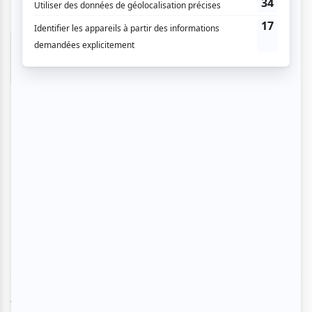
philippe c.
- 2026-02-26 15:46:07
Excellent spectacle ! La sonorisation était bien,
Bobby Bazini semblait maître de sa scène, une
voix particulière, un rythme autant « groovy »
que « soul ». Seul à la guitare ou accompagné
de ses musiciens, sa performance est sans
reproche. Des interventions sympathiques entre
ses chansons. Vraiment une excellente soirée.
De plus, nous avons découvert une salle que
nous ne connaissions pas… vraiment une
découverte à Gatineau. Au plaisir d’y
retourner…
Vous devez être connecté pour