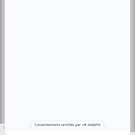
Archives
Conditions d'utilisation
Politique de confidentialité
Nous contacter
Sites amis:
Baron MAG
Bible Urbaine
Le Canal Auditif
Sors-tu.ca
4521 Boul. Saint-Laurent, Montréal, QC H2T 1R2, Canada
© Copyright ATUVU.CA Tous droits réservés
Le nouveau site atuvu.ca a reçu le soutien du Fonds du Canada pour les
X
périodiques