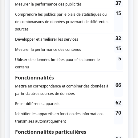
salle de spectacle Le Patriote de Ste-Agathe.
Un spectacle bien rodé. Une voix unique. Un
charisme fou. Interventions décousues entre les
chansons mais tellement charmantes et drôles.
Naturel. Une équipe de feu. De jeunes musiciens
superbement expérimentés. Des solos en bonus.
Éclairages envoûtants. Une extraordinaire
soirée. Mémorable.
Lucie B.
- 2026-02-27 10:47:58
J'ai énormement apprécié l'ambiance de ce
spectacle.