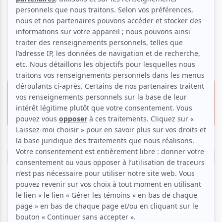
Musical) - Festival Nuits
d'Afrique 2026
Voir les avis -->
8 juillet 2026 - 21h00
30.00 $
Théâtre Fairmount
2 pour 30.00 $
5240, av. du Parc,
Montréal
Réserver
Quand les percussions appellent, la foule répond. “Ode
cérémonielle à la culture vodoun” (FIP, 2024), la musique
de BIM donne naissance à un dialogue percutant entre les