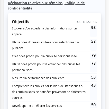
polyrythmies du Dahomey, du sakpata à l’egoungoun, un
pop-rock afro-funk et un hip hop ramené à ses racines.
Entre les chœurs puissants, les percussions rituelles, les
guitares affûtées et un flow incisif, le collectif propage
sans détour ni folklore une vision moderne et festive de la
culture béninoise. Taillé pour la scène, applaudi jusqu’au
Carnegie Hall à l’invitation d’Angélique Kidjo, BIM offrira un
spectacle spécial pour le 40e anniversaire de Nuits
d’Afrique, ponctué de reprises extatiques des grands
standards africains des années 70 à nos jours.
2 COMMENTAIRES DES MEMBRES
Philippe G.
- 2026-07-13 15:43:35
Magnifique musique rock africain, quelques
morceaux traditionnel électrifié, quelques