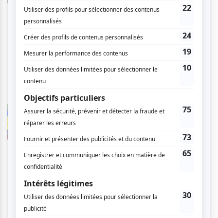
expériences lyrique et sonore du style des
trésors de la langue. Très entraînant et idéal si
tu aimes dansé. Merci Bim, le festival Nuits
d'Afrique et Atuvu
Marianne T.
- 2026-07-13 15:45:17
Belle soirée avec le groupe BIM. Beaucoup
d'énergie sur scène. Musique parfois douce,
parfois entraînante. Les musiciens et chanteurs
réagissaient bien avec la foule. Belle
découverte !