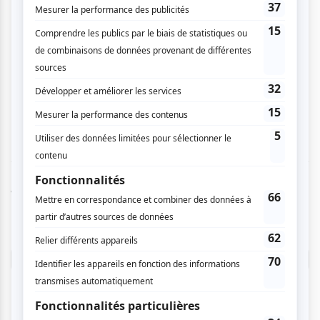
musique ancienne est très ,mais très vivante. Il
a su insuffler à l'orchestre SA vision des 4
Saisons de Vivladi, dont je possède 5 versions
mais aucune semblable et à la hauteur de ce
que j'ai entendu hier. C'ets un must courez-y ce
soir!
Vous devez être connecté pour
donner un avis.
Connectez-vous ici.