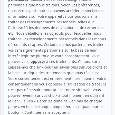
Musique
Classique
Vivaldi: Les quatre saisons
Voir les avis -->
Aucune offre promotionnelle
disponible
Soyez les premiers avisés dès qu'il y aura une offre promo
pour Vivaldi: Les quatre saisons:
INSCRIVEZ-VOUS
Sous la direction de l’exceptionnel violoniste italien
Stefano Montanari, Arion Orchestre Baroque vous
présente Les Quatre Saisons de Vivaldi comme vous ne