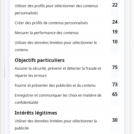
www.arionbaroque.com
1 COMMENTAIRE DE MEMBRE
Chantal S.
- 2010-04-30 14:52:54
Wow! Wow! Wow! Quel concert! Le souvenir que
j'avais de l'ensemble Arion était plutôt vague et
datait de probablement quelques décennies...
bref, je n'avais pas été impressionnée outre
mesure. Cependant, la perfomance d'hier
restera gravée longtemps dans ma mémoire.
Quelle énergie, quels reliefs dans leur
interprétation de ce programme de musique
baroque italienne! Le chef et violoniste invité
(italien aussi) y était probablement pour
quelque chose. Un virtuose qui fait vraiment
corps avec son instrument et pour qui la