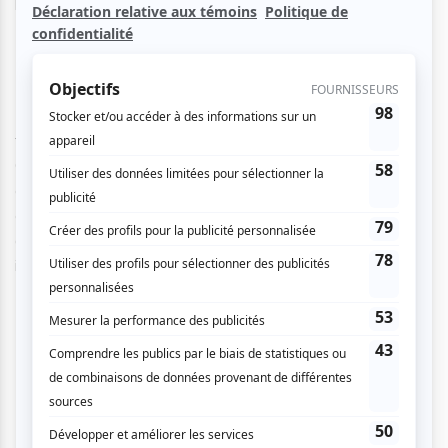
les avez jamais entendues.
Premier violon de l’Academia Bizantina de Ravenne,
Montanari est reconnu internationalement pour sa
technique électrifiante et disciplinée. Sa présentation des
Quatre Saisons en 2009 à Toronto fut acclamée de tous
et lui a valu les éloges des médias torontois. Maintenant,
en compagnie d’Arion, le seul orchestre de musique
ancienne sur instruments d’époque au Québec, le virtuose
italien se prépare à donner une performance historique!
Extrait de des quatre saison de Vivaldi avec Stefano
Montana