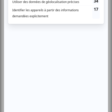
Festival Colline
Musique
Québécoise
Pop franco
Variété
Festival Colline
Lac-Mégantic