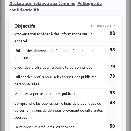
Samir, Wissam et Adnan nous invitent une fois de plus au
voyage, celui des sens et de l’esprit. Ils nous emportent
entre notes vibrantes, secousses saisissantes, et brûlants
silences
Jouées à six mains, les musiques entêtantes du TRIO
JOUBRAN reposent sur la plénitude d’une infinie sérénité,
sont partagées entre savantes improvisations et
interprétations de traditions qui pleurent d’émotions en
racontant la Palestine. Pincées sur les cordes de ouds
arabes, elles expriment harmonie, profondeur et douceur.
Poétique, splendide, riche et varié, planté sur sa terre
natale, érudit, classique et traditionnel arabe, estampé du
passé ancestral des siècles, le répertoire du TRIO