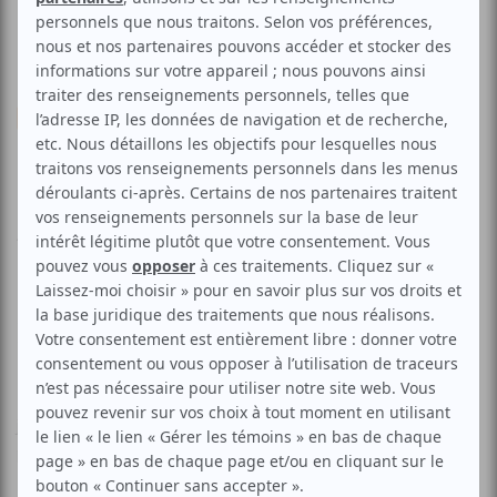
Musique
Musique du monde
Trio Joubran
Aucune offre promotionnelle
disponible
Soyez les premiers avisés dès qu'il y aura une offre promo
pour Trio Joubran:
INSCRIVEZ-VOUS
Le trio Joubran revient plus émouvant et poignant que
jamais, accompagné d’un nouveau frère de cœur,
percussionniste de génie, Youssef Hbeish.