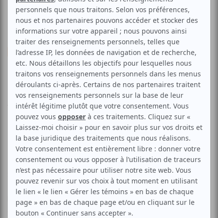
Danse
Contemporaine
Trio 303
Aucune offre promotionnelle
disponible
Soyez les premiers avisés dès qu'il y aura une offre promo
pour Trio 303:
INSCRIVEZ-VOUS
Soirée Off-Cinars avec trois artistes exceptionnelles de
Montréal et de Toronto qui présentent des extraits de
leurs toutes dernières créations. Physiquement audacieuse
et imperturbable de candeur, cette triade exceptionnelle