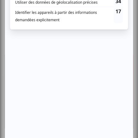
Suggestions de sorties
Le « Royal Winnipeg Ballet » s’apprête à
faire vibrer le Festival des Arts de Saint-
Sauveur
Par Ève Christian | 17 juillet 2026