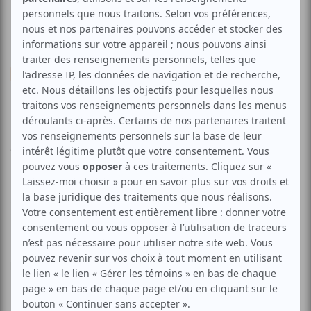
Musique
Jazz
Expérimentale
Electronique
T3 et Suela Mero
Aucune offre promotionnelle
disponible
Soyez les premiers avisés dès qu'il y aura une offre promo
pour T3 et Suela Mero:
INSCRIVEZ-VOUS
Florence T présente T3 avec artiste invité Suela Mero et
les DJs Elizia et Eliazar et un vernissage spécial de Sophie
Pardo.