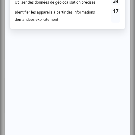
Musique
Québécoise
Pop franco
Variété
Festival Colline
Lac-Mégantic
Plusieurs offres promo