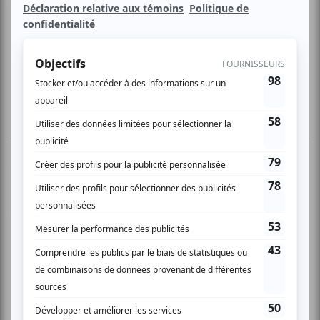
nouvelles, son récent album à saveur folk-moderne.
www.centredartderichmond.ca/spectacles.html#18
1 COMMENTAIRE DE MEMBRE
Jacqueline B.
- 2011-04-10 19:36:31
Stéphane Côté Le spectacle de Stéphane Côté a
été fantastique. Le poète était tout là en entier
pour nous. Il a amélioré beaucoup son ''gestuel'';
il était déjà très bon avant....imaginez
maintenant !!! Il a très bien communiqué avec
son public et nous a enchanté avec ses mots et
sa musique. Son guitariste a été merveilleux
aussi. Bravo à eux ! Belle découverte pour nous,
ce Louis-Philippe Hébert (appelé Louphi). Très
belle voix et une belle présence. Ça parait qu'il