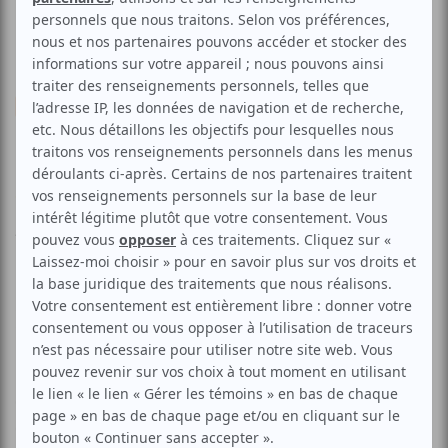
Musique
Française
Chanson franco
Chanson
Stéphane Côté
Voir les avis -->
Aucune offre promotionnelle
disponible
Soyez les premiers avisés dès qu'il y aura une offre promo
pour Stéphane Côté:
INSCRIVEZ-VOUS
Toute ressemblance avec Brel ou Brassens est à éviter.
Quoique… Non, Côté est unique. Salué par la critique et
couronné plusieurs fois, l’artiste vient présenter Des