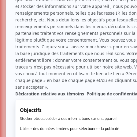
Musique
Soirée Open Band
Aucune offre promotionnel
Soyez les premiers avisés dès qu'il y a