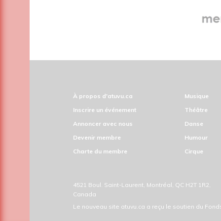
À propos d'atuvu.ca
Musique
Inscrire un événement
Théâtre
Annoncer avec nous
Danse
Devenir membre
Humour
Charte du membre
Cirque
Inscr
Des offr
4521 Boul. Saint-Laurent, Montréal, QC H2T 1R2,
Canada
Le nouveau site atuvu.ca a reçu le soutien du Fon