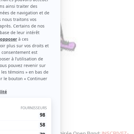
le disponible
ura une offre promo pour Soirée Open Band:
INSCRIVEZ-