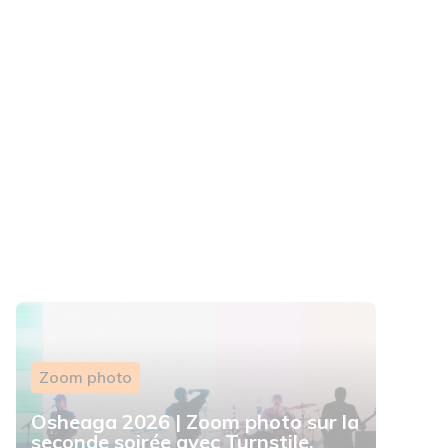
Zoom photo
Osheaga 2026 | Zoom photo sur la
seconde soirée avec Turnstile,