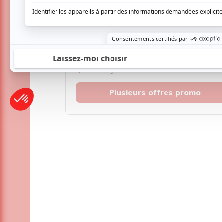
Musique
Québécoise
Pop franco
Variété
Festival Colline
Lac-Mégantic
Plusieurs offres promo