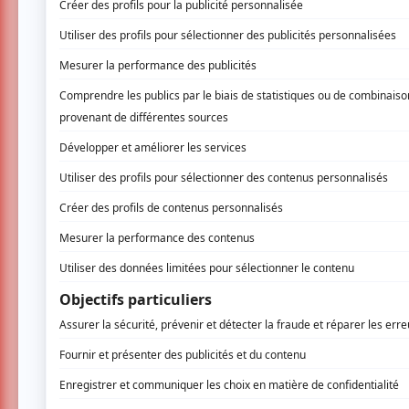
VOUS
La Voix de la relève présente une "Soirée 
Des groupes de la Relève se présentent sur 
chacun. Le style musical de ces soirées se s
Venez rencontrer et encourager ces vedett
Visitez
www.SoireeOpenBand.D3services.c
AUCUN COMMENTAIRE