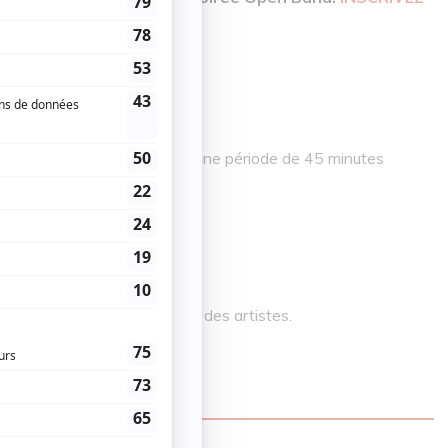
Open Band"
la scène de La Ripaille pour une période de 45 minutes
itue au niveau du pop rock.
es de demain!
a
pour entendre des extraits des artistes.