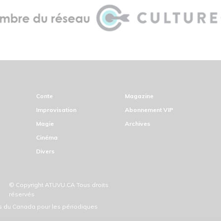
Conte
Magazine
Improvisation
Abonnement VIP
Magie
Archives
Cinéma
Divers
ivez-vous
es exclusives et événements gratuits
© Copyright ATUVU.CA Tous droits
réservés
ds du Canada pour les périodiques