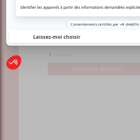
Musique
Alternative
Pop anglo
Viva Coldplay
Lavaltrie
Invitations gratuites