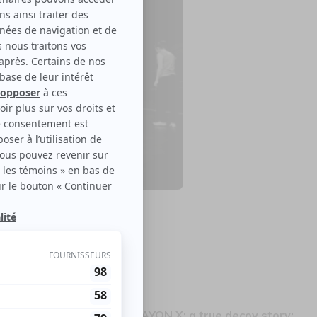
y story
le disponible
ura une offre promo pour RAYON X: a true decoy story: