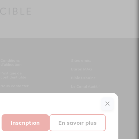
Conditions
Sites amis:
d'utilisation
Baron MAG
Politique de
confidentialité
Bible Urbaine
Nous contacter
Le Canal Auditif
Sors-tu.ca
Suivez-nous
Inscription
En savoir plus