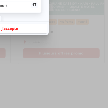
Festival Colline
Musique
Québécoise
Pop franco
Variété
Festival Colline
Lac-Mégantic
Plusieurs offres promo