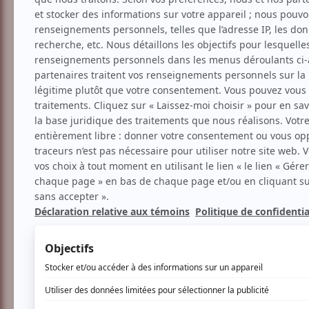
Danse
Contemporaine
RAYON X: a true deco
Aucune offre promotionnel
Soyez les premiers avisés dès qu'il y a