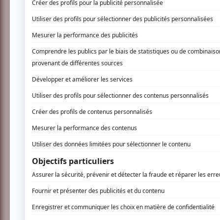
INSCRIVEZ-VOUS
RAYON X: a true decoy story propose un conc
Marie Béland: amener le public dans les « coul
un spectacle et comment il peut s’avérer être
RAYON X épluche l’œuvre et nous en fait voir
idées, mais aussi l’image que l’on se fait de
d’autopsie des codes et artifices de la repré
références à la culture pop!
www.tangente.qc.ca
AUCUN COMMENTAIRE