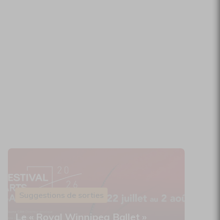
Suggestions de sorties
Le « Royal Winnipeg Ballet »