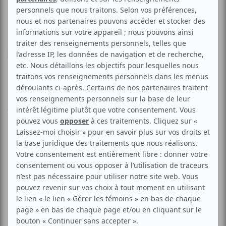
Divers
Jonglerie
Cirque
Acrobaties
Patty Queen Circus Show
Aucune offre promotionnelle
disponible
Soyez les premiers avisés dès qu'il y aura une offre promo
pour Patty Queen Circus Show:
INSCRIVEZ-VOUS
Patty Queen est une artiste de cirque! Elle adôôôre le
glamour! Passionnée, pleine d’émotions, un peu distraite,
elle veut trop bien faire. Pleine d’ambition naïve et de
spontanéité, elle s’assure que tout est parfait, ne veut rien