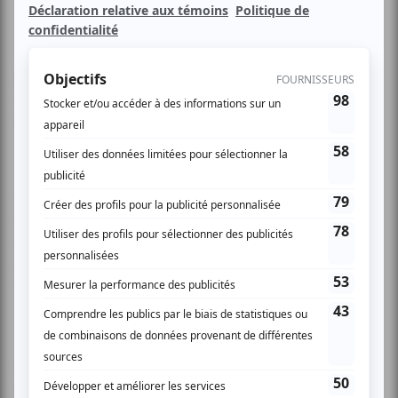
oublier. Exploitant ses nombreux talents en utilisant son
monocycle, une échelle, de la jonglerie et son animal de
compagnie préféré, elle rencontre quelques petits
problèmes qu’elle essaie de dissimuler mais sans grand
succès. Elle fait naître des moments magiques pour
impressionner les plus sceptiques!
Spectacle solo? Tout au long du spectacle le public est son
complice, partageant le moment présent et participant à
son univers. Cet amalgame dynamique et remarquable de
comédie, d’adresse et d’équilibre éblouira à coup sûr petits
et grands!
Marie-France Gravel est Patty Queen! Marie-France est
une artiste de cirque accomplie, elle excelle en jonglerie,
monocycle, échelle acrobatique ainsi qu’en jeu clownesque.