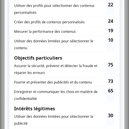
Elle est clowne thérapeutique depuis plusieurs années pour
Dr Clown. Elle étudie le jeu avec Don Rieder, Soizic Hébert
(Cirque du Soleil), fait des stages de mouvement avec
Valérie Dean et finalement développe son personnage
clownesque avec Francine Côté (Cirque du Soleil). Toujours
désireuse d’explorer et d’améliorer sa technique physique,
elle expérimente à travers plusieurs stages en danse,
masque, mouvement, main à main, équilibre, acrobatie,
voix. Impliquée dans plusieurs causes sociales, Marie-
France fait une formation comme instructrice en cirque
social à l'École nationale de cirque de Montréal.
On a pu apprécier ses talents dans plusieurs événements
notamment lors du spectacle du Grand Prix F1 du Cirque
du Soleil, lors du 10ième anniversaire de l'Association des
Clowns du Québec (Cabaret Juste pour Rire), au Festival
International de Jazz de Montréal, au Festival de la