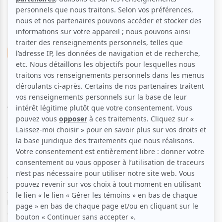
Musique
Latine
Chanson
N'Voz
Aucune offre promotionnelle
disponible
Soyez les premiers avisés dès qu'il y aura une offre promo
pour N'Voz:
INSCRIVEZ-VOUS
Cet extraordinaire ensemble vocal fait des prouesses.
Avec ses effets de bruitage, ses effets de « trompe-
l’oreille » et ses arrangements pour quintette à cordes
vocales seulement, N’Voz couvre un large éventail de