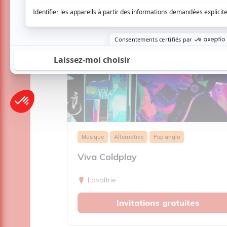
Musique
Alternative
Pop anglo
Viva Coldplay
Lavaltrie
Invitations gratuites