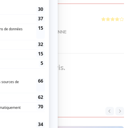
LENTE PERFORMATION.
ITE ET BON SPECTACLE. BONNE
our donner un avis.