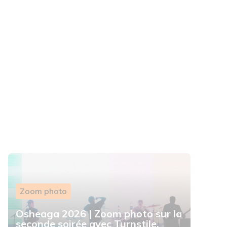
Zoom photo
Osheaga 2026 | Zoom photo sur la
seconde soirée avec Turnstile,