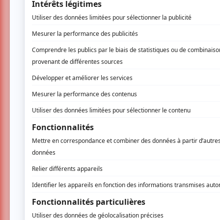
Alice C.
- 2010-08-15 01:02:41
NANCY CHARPENTIER EXCEL
CHANTE TRÈS BIEN. BEAU S
JOURNÉE
Vous devez être connecté p
Connectez-vous ici.
TOUTES LES OFFRES