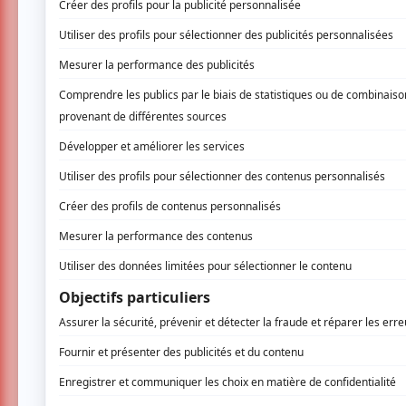
Soyez les premiers avisés dès qu'il y a
INSCRIVEZ-VOUS
Nancy Charpentier présente son tout nouve
chansons qui ont apporté un sens à des mo
Passant de ballades à rock, de français à l’a
remplie d’émotions. Pour ce spectacle intim
Lévesque.
www.myspace.com/nancycharpentier
www.jardins-lumieres.com
1 COMMENTAIRE DE MEMBR