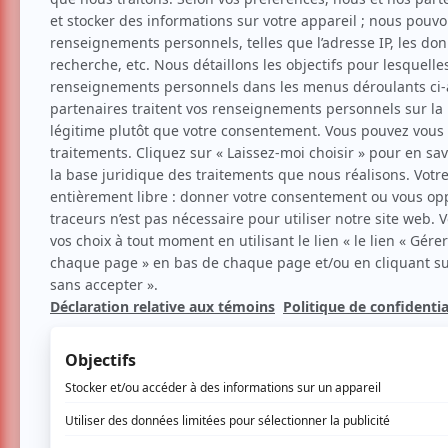
Musique
Chanson
Nancy Charpentier
Voir les avis -->
Aucune offre promotionnel