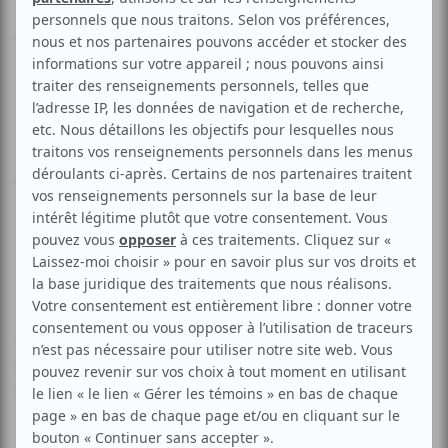
Aucune offre promotionnelle
disponible
Soyez les premiers avisés dès qu'il y aura une offre promo
pour Mike Kalambay:
INSCRIVEZ-VOUS
*Spectacle reporté : date à venir
en admission générale debout
L’événement Gospel de l’année au Canada !
Après avoir marqué l’histoire en rassemblant 80 000
personnes au Stade des Martyrs de Kinshasa et conquis le
mythique Zénith de Paris, la légende du Gospel, le Pasteur
Mike Kalambay, débarque enfin à l’Olympia de Montréal.