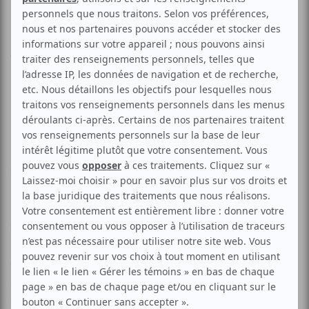
MCC | La Chute des Anges
Aucune offre promotionnelle
disponible
Soyez les premiers avisés dès qu'il y aura une offre promo
pour MCC | La Chute des Anges:
INSCRIVEZ-VOUS
Que deviendrait notre monde si même les anges ne
pouvaient plus voler ?
Une vision d’anticipation poétique qui interroge notre
présent à travers un futur sous contrôle.
Dans un monde froid où les machines dominent des êtres
formatés, des anges tombés du ciel errent, pris dans l’ironie
d’un univers métallique et oppressant. Ils aspirent à
s’élever dans un environnement étriqué, tandis que la