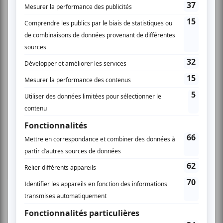
Musique
Alternative
Pop anglo
Viva Coldplay
Lavaltrie
Invitations gratuites