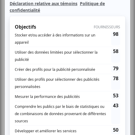
nature a perdu ses droits, sous un ciel gris et un sol brûlé.
Mais le désir de vivre et de résister demeure plus fort que
tout.
Entre conformisme, soumission et élan de liberté, une
brèche s’ouvre : celle d’un possible envol.
À la croisée du cirque, de la danse, du théâtre et du cinéma,
Raphaëlle Boitel signe une œuvre d’une grande puissance
visuelle. Mât chinois, acrobaties et voltiges aériennes
incarnent une lutte sensible pour l’émancipation.
Ode à la liberté, traversée de fantaisie sombre et de
drôlerie cruelle, cette création devient un chant de
résistance : un appel d’air, une échappée vers la lumière.
Site Web