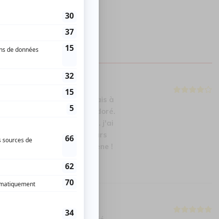
BRES
it la 1ere fois que j'assistais à
is dire que j'ai vraiment adoré.
 le scénario typique, etc... j'ai
ner l,excellent jeu des acteurs
 et bcp de présence sur scène !
s !