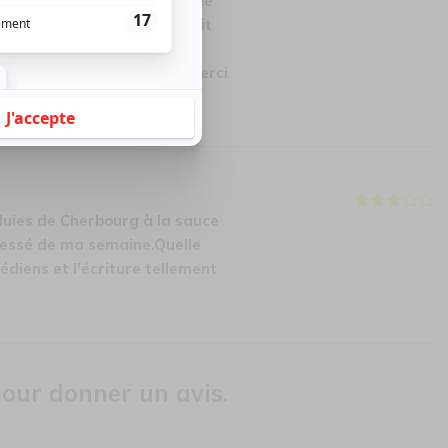
burlesque de la pièce associé
es par les acteurs m ont fait
e ton et l'humour 'en chant
rechargent les batteries. Merci
uies de Cherbourg à la sauce
ressé de ma semaine.Quelle
édiens et l'écriture tellement
our donner un avis.