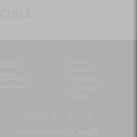
Conditions
Sites amis:
d'utilisation
Baron MAG
Politique de
confidentialité
Bible Urbaine
Nous contacter
Le Canal Auditif
Sors-tu.ca
Suivez-nous