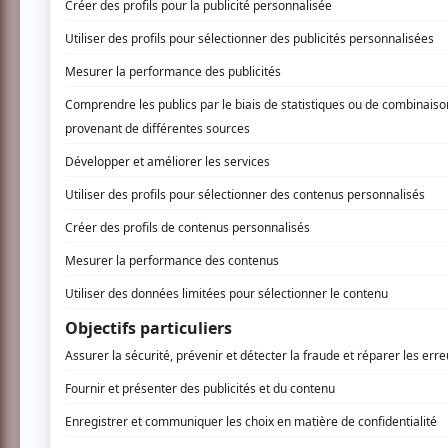
Soyez les premiers avisés dès qu'il y 
roulotte:
INSCRIVEZ-VOUS
Présenté dans le cadre du Festival du nou
Le festival 2010 commence avec la premièr
ma roulotte (The Great American Trailer Park
David Laurin et Patrick Olafson.
Ce spectacle propose un regard plein de drôl
Floride : observation d’OVNIS, de gros orages
danseuse exotique d’une autre ville. Rencont
ces personnages hilarants qui vivent à Arma
www.montrealnextwave.com