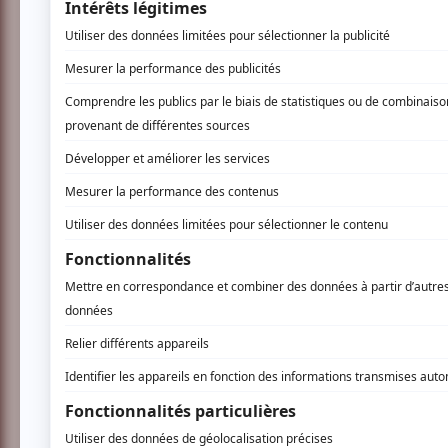
3 COMMENTAIRES DES MEM
Clara B.
- 2010-08-14 14:59:19
Du pathétique comique ! C'éta
une comédie musicale et je do
Les personnages, les chansons,
tout aimé et je tiens à soulig
qui avaient une voix portante
Merci pour ce moment de rire
Laetitia L.
- 2010-08-14 05:20:29