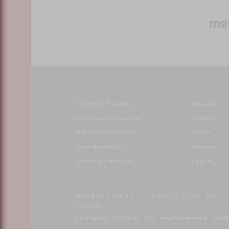
À propos d'atuvu.ca
Musique
Inscrire un événement
Théâtre
Annoncer avec nous
Danse
Devenir membre
Humour
Charte du membre
Cirque
4521 Boul. Saint-Laurent, Montréal, QC H2T 1R2,
Canada
Le nouveau site atuvu.ca a reçu le soutien du Fon