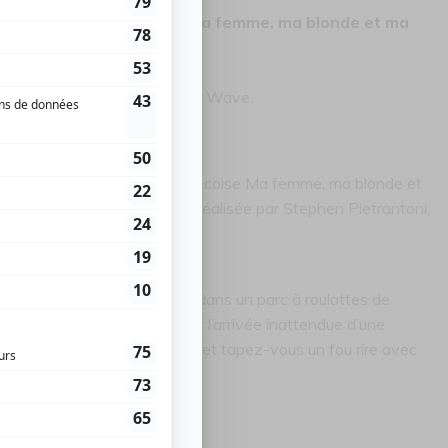
aura une offre promo pour Ma femme, ma blonde et ma
veau théâtre musical The Next Wave.
e adaptation mondiale québécoise Ma femme, ma blonde et
 Musical ). L’adaptation est réalisée par Stephen Pietrantoni,
erie sur une journée typique dans un parc à roulottes de
, des grosses hystériques et l’arrivée inattendue d’une
rez les habitants de ce parc et tapez-vous un fou rire avec
dillo Acres.