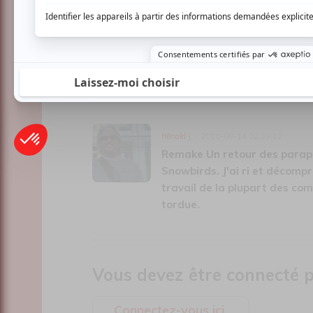
Une tres belle prestation Le 
aux belles prestations offert
passé un excellent moment. L
teresques' inspirent tout en 
pour ce beau moment.
Rénald J.
- 2010-08-14 02:39:12
Remake Un retour des parapl
Snowbirds. J'ai ri et décomp
travail de la plupart des com
tordue.
Vous devez être connecté p
Connectez-vous ici.