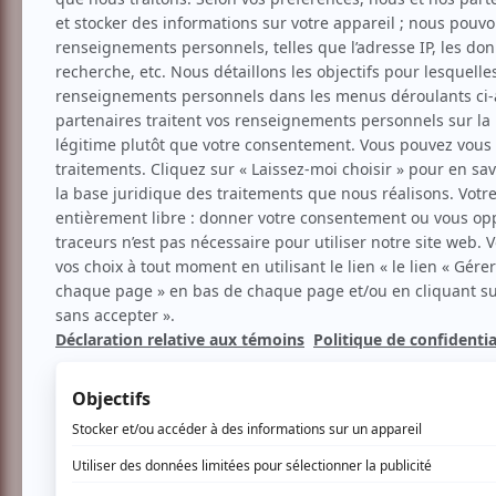
Théâtre
Création
Comédie musicale
Comédie
Ma femme, ma blonde 
Voir les avis -->
Aucune offre promotionnel