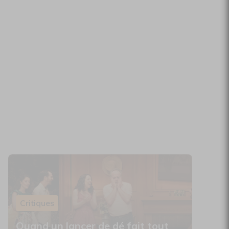
Critiques
Quand un lancer de dé fait tout