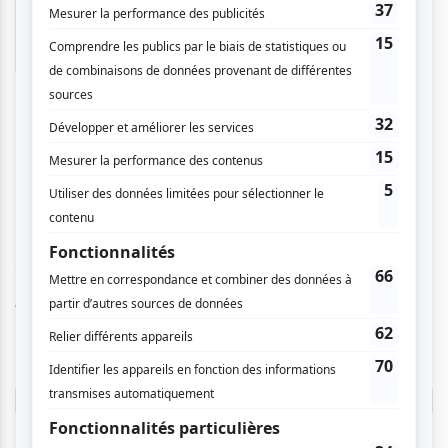
Jacques L.
- 2010-10-25 13:57:54
Bon show Bon show avec salle comble et
enthousiaste. J'ai découvert Pierre Labbé et j'ai
beaucoup apprécié à la fois sa musique et son
attachante personnalité. Visiblement, les
nombreux musiciens sur scène avaient
beaucoup de plaisir à jouer ensemble. J'ai
acheté le CD pour immortaliser la soirée.
Vous devez être connecté pour
donner un avis.
Connectez-vous ici.