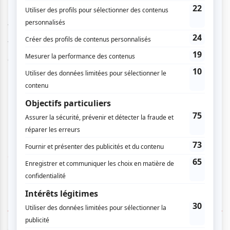
Frank Lozano
, saxophone ténor et clarinette basse
André Leroux
, saxophones et clarinette
Aron Doyle
, trompette
Jean-Nicolas Trottier
, trombone
Bernard Falaise
, guitare électrique
Guillaume Dostaler
, piano électrique
Clinton Ryder
, contrebasse
Pierre Tanguay
, batterie et percussions
www.lofffestivaldejazz.com
1 COMMENTAIRE DE MEMBRE