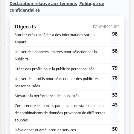
L’OFF Jazz, Tremblement de fer est immortalisé sur disque
sous l’étiquette Dame. De 50 musiciens dans le projet
original, Pierre Labbé a réduit son équipe à treize musiciens
exceptionnels. Ils seront sur scène pour interpréter cette
œuvre décapante et pleine de vie. Voilà qui clôture en
beauté notre 11e édition.
Pierre Labbé
, chef, composition, flûte et saxophone
ténor
Josianne Laberge
, violon
Mélanie Debonville
, violon
Jean René
, violon alto
Émilie Girard-Charest
, violoncelle
Jean Derome
, saxophones et flûte