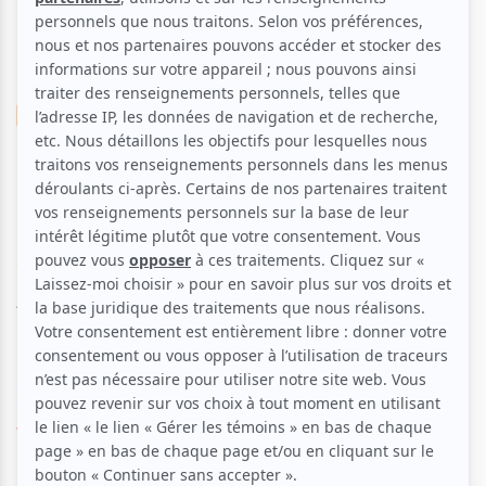
Musique
Jazz
L'OFF | Pierre Labbé,
Tremblement de fer
Voir les avis -->
Aucune offre promotionnelle
disponible
Soyez les premiers avisés dès qu'il y aura une offre promo
pour L'OFF | Pierre Labbé, Tremblement de fer:
INSCRIVEZ-
VOUS
Événement phare et commande de la 10e édition de