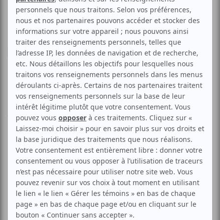
Divers
Multidisciplinaire
Jonglerie
Clown
L'été pas de télé
Voir les avis -->
Aucune offre promotionnelle
disponible
Soyez les premiers avisés dès qu'il y aura une offre promo
pour L'été pas de télé:
INSCRIVEZ-VOUS
Rico et Coquelicot arrivent au parc avec un téléviseur pour
écouter leur émission favorite:"Bouge pas on le fait pour
toi!", mais comble de malheur, nos deux amis maladroits