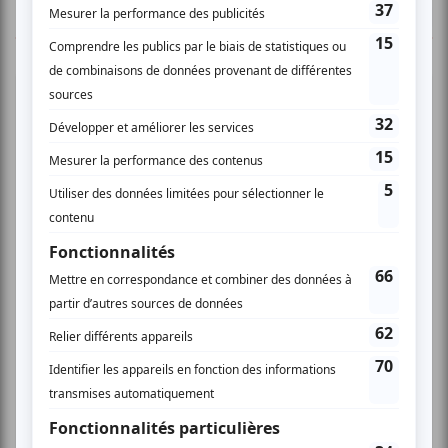
TOUTES LES OFFRES
Festival Colline
Musique
Québécoise
Pop franco
Variété
Festival Colline