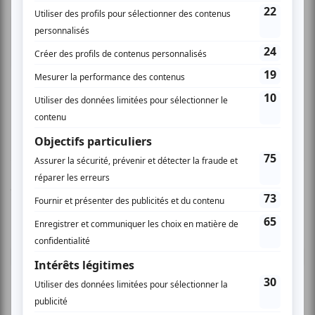
Nathalie J.
- 2010-05-31 16:28:54
Apprécié des tout-petits C'est très rigolo, mes
enfants (2 et 5 ans) ont beaucoup aimé. Ma fille
ne parle et mîme tout ce que les clowns ont fait.
À voir!
Vous devez être connecté pour
donner un avis.
Connectez-vous ici.