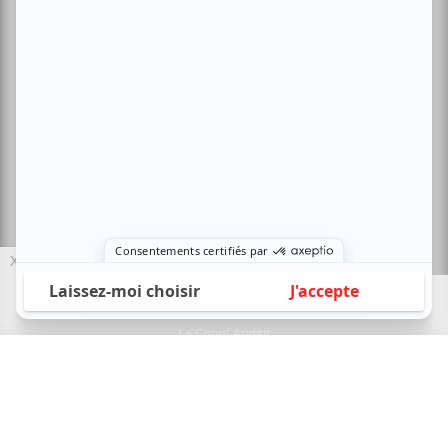
Magazine
Abonnement VIP
Archives
Conditions d'utilisation
Politique de confidentialité
Nous contacter
Sites amis:
X
Baron MAG
Bible Urbaine
Le Canal Auditif
Sors-tu.ca
4521 Boul. Saint-Laurent, Montréal, QC H2T 1R2, Canada