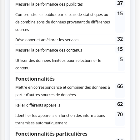
Ainsi, Hip Hop francophone, blues, country, rock’n’roll, rock,
chanson, folk, indie, punk rock, Ska, Reggae et afro beat se
côtoieront sur la scène extérieure couverte, de midi aux