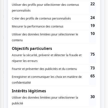
Également, le late nigth jam session avec jf No et invités
spéciaux, Dj Martinô ainsi que pleins de surprise en
préparation!
Les Nuits Blanches de l’Anse-de-Roche prennent d’assaut
le Sommet du Fjord!
Revu et amélioré dans le cadre de sa neuvième édition, le
Festival Les Nuits Blanches de l’Anse-de-Roche prend
cette année de l’ampleur. Mettant de l’avant une
programmation solide et diversifiée, l’événement réunit sur
trois jours une vingtaine d’artistes québécois francophones
et anglophones issus de différents milieux.