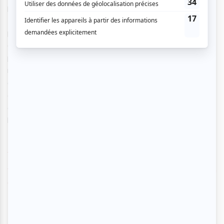
petites heures, égayant les vertes contrées du Sommet du
Fjord. Plantées sur un site au caractère singulier où
pourront camper gratuitement les visiteurs, en plein cœur
du Parc National du Saguenay, Les Nuits Blanches
promettent de rassembler une imposante foule de
mélomanes venus de la Côte-Nord, du Saguenay et
d’ailleurs pour découvrir certains des meilleurs groupes
émergent et en marge de la province, en plus de renouer
avec des artistes de renom peu souvent de passage dans
la région.
www.sommetdufjord.com
www.myspace.comfestivallesnuitsblanchesdelansederoch
e