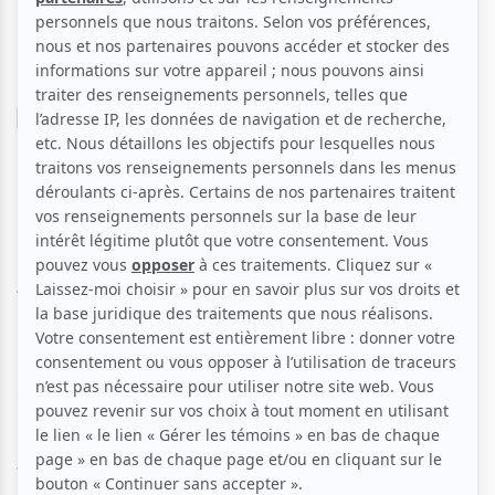
Musique
Rap / Hip-Hop
Jazz
Disco
Les Nuits Blanches de l'Anse
de Roche 2010
Aucune offre promotionnelle
disponible
Soyez les premiers avisés dès qu'il y aura une offre promo
pour Les Nuits Blanches de l'Anse de Roche 2010:
INSCRIVEZ-VOUS
Vous êtes conviés à assister au Festival Les Nuits