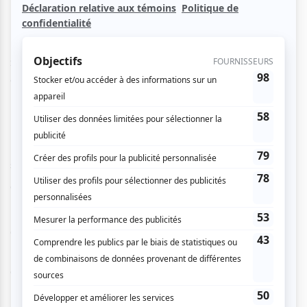
Blanches de l’Anse de Roche.
Soyez parmi les chanceux à venir voir et entendre dans un
cadre inoubliable les artistes de l'édition 2010 :
RADIO RADIO nouveau spectacle Belmundo Regal
PAPAGROOVE avec une quinzaine de musiciens sur
scène
CANAILLES, du punk-folk urbain québécois
MEDECINE CHEST avec son Tom Waits tribute
GRIFFINTOWN JUG ADDICTS, du folk blue grass avec
Dan Livingstone
OZTARA et son nouveau spectacle.