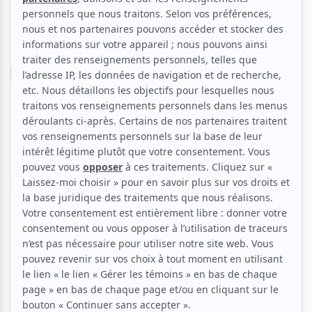
Musique
Pop franco
Rock
Folk
Les Crâneurs | 20 Greatest
Hits
Aucune offre promotionnelle
disponible
Soyez les premiers avisés dès qu'il y aura une offre promo
pour Les Crâneurs | 20 Greatest Hits:
INSCRIVEZ-VOUS
Le premier album du groupe indie-rock est enfin à la vue.