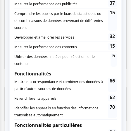
Musique
Alternative
Pop anglo
Viva Coldplay
Lavaltrie
Invitations gratuites