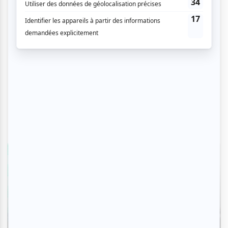
Zoom photo
Osheaga 2026 | Zoom photo sur la
seconde soirée avec Turnstile, Viagra
Boys, Franz Ferdinand, Angine de