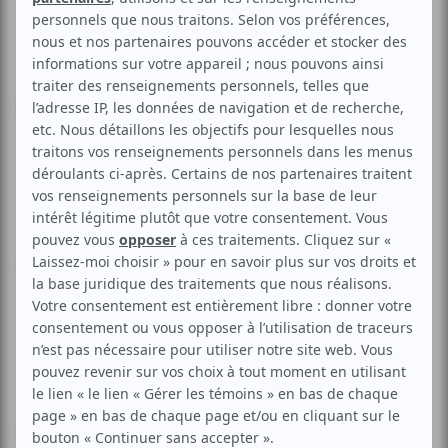
Musique
Festive
Classique
Acoustique
Les Boeufs envahissent
Paris!
Aucune offre promotionnelle
disponible
Soyez les premiers avisés dès qu'il y aura une offre promo
pour Les Boeufs envahissent Paris!:
INSCRIVEZ-VOUS
La 25e saison d’I Musici de Montréal se poursuit sur ses
notes festives. Maestro Yuli Turovsky accueille avec