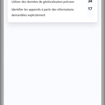
Musique
Québécoise
Pop franco
Variété
Festival Colline
Lac-Mégantic
Plusieurs offres promo