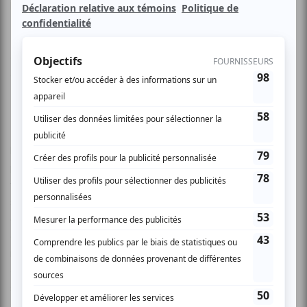
humour l’arrivée du Bœuf de la nouvelle année chinoise.
Flamboyante soirée présentée en collaboration avec le
Festival MONTRÉAL EN LUMIÈRE, Les bœufs
envahissent Paris! s’amènent avec éclat dans un
déploiement musical étincelant.
Tout d’abord, la divine Symphonie « Paris » de Mozart, puis
la Suite Carmen de Shchedrin qui n’en sera que plus
percutante avec L’Ensemble à percussion Sixtrum. Et en
finale, Le Bœuf sur le toit de Milhaud —un spectacle
surréaliste originalement conçu par Jean Cocteau — sera
cette fois-ci mis en scène par Alexandre Marine. Plongée
circassienne dans l’univers d’un bordel parisien, Marine
nous promet une adaptation des plus débridées. Situations
absurdes ou burlesques, Marine jongle avec dérision des
scènes quotidiennes peu banales.