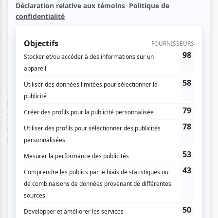
Burlesque International de Montréal, Scarlett James, en
collaboration avec Rossetti, présentent le Grand Burlesque
Show, mettant en vedette la star internationale
Immodesty Blaize, Miss Exotic World Reine du Burlesque
2007.
Cet événement majestueux rassemblera les interprètes du
burlesque les plus spectaculaires du monde, des numéros
vaudeville et 20 musiciens du Montreal All City Big Band
pour recréer l'atmosphère authentique des cabarets
légendaires d'antan.