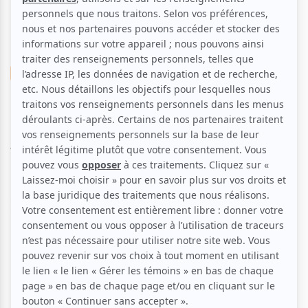
Divers
Multidisciplinaire
Performance
Autre
Le Grand Burlesque show
Aucune offre promotionnelle
disponible
Soyez les premiers avisés dès qu'il y aura une offre promo
pour Le Grand Burlesque show:
INSCRIVEZ-VOUS
Une nuit de burlesque, vaudeville et jazz.
Après le succès sensationnel de son 1er Festival