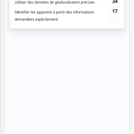
nouveau numéro "L'Oiseau Exotique", co-chorégraphié par
Debra Lynn Brown.
En tout, le Grand Burlesque Show présente 16 numéros
spectaculaires de strip-tease fascinant, de divertissement
rétro et de musique séduisante qui plairont aux
connaisseurs et aux nouveaux admirateurs désireux de
découvrir le vrai art burlesque.
www.grandburlesqueshow.com
AUCUN COMMENTAIRE
Vous devez être connecté pour