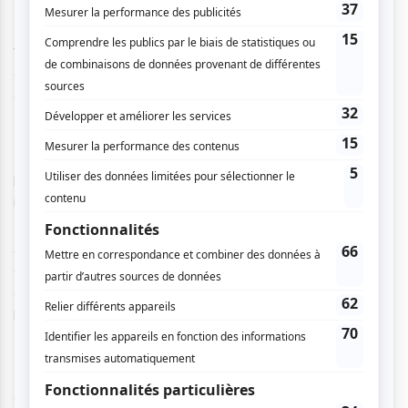
Montréal, New York, Londres et Chicago des années 40 et
50." Scarlett James a conçu l'événement pour ranimer la
frivolité, le charme, la classe et l'art des plus grandes
effeuilleuses, ces dames du burlesque, avec les plaisirs purs
du Vaudeville.
La phénoménale artiste britannique, Immodesty Blaize,
partagera la scène avec l'aristocratie du burlesque,
incluant les stars Renéa Leroux, Gentry de Paris, Coco
Framboise (la sensation de Toronto), Michelle L'Amour,
Amber Ray, Debra Lynn Brown et sa troupe, Line 1. Leurs
costumes audacieux et leurs numéros remarquables,
conçus pour taquiner, séduire et tressaillir, éblouiront les
lieux et laisseront le public complètement envouté.
La magnifique Scarlett James, connue sous le titre de la
Comtesse du Burlesque, offrira en grande première son