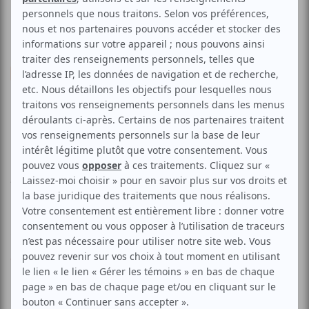
Humour
Sketch
Stand-up
Absurde
Le Couscous Comedy Show
fête ses 1 An!
Aucune offre promotionnelle
disponible
Soyez les premiers avisés dès qu'il y aura une offre promo
pour Le Couscous Comedy Show fête ses 1 An!:
INSCRIVEZ-
VOUS
Le Couscous Comedy Show fête sa Première année de