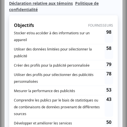
Semoule Cuite à la Vapeur et de délire à grande échelle!
Pour l'occasion, un des artistes Star du CCS arrive de
France pour nous Jouer son One Man Show: HASSAN%
Un spectacle qui fait un malheur en France et que Hassan
Zahi viendra Souffler aux Bobards pour cette édition
Anniversario del Couscoussito!
Artistes Invités:
Hassan Zahi, Reda Senoussaoui, Neev (qui a fait la
première partie de Gad El Maleh!)
La presse sera là, les caméras aussi! Venez mangigoler (
manger et rigoler à la fois) et faire des grimaces au