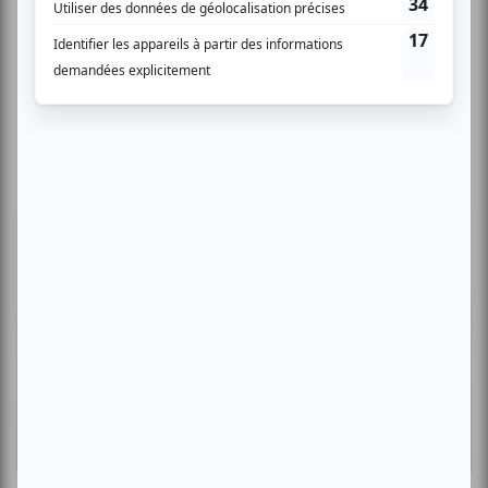
Critiques
Juste pour rire Montréal 2026 | «Heated
Rivalry» : le fan service dans ce qu'il a de
plus réjouissant
Par Clara Bich | 24 juillet 2026