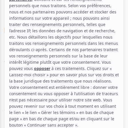
Musique
Festive
Chanson franco
Chanson franco
La galaxie d'Alexis
Aucune offre promotionnelle
disponible
Soyez les premiers avisés dès qu'il y aura une offre promo
pour La galaxie d'Alexis:
INSCRIVEZ-VOUS
La Galaxie d'Alexis est un rassemblement musical mensuel
à L'ALIZÉ.