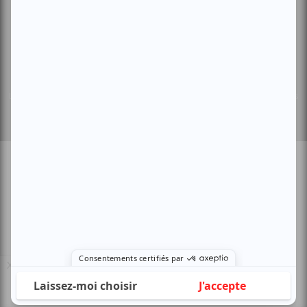
Sors-tu.ca
4521 Boul. Saint-Laurent, Montréal, QC H2T 1R2, Canada
© Copyright ATUVU.CA Tous droits réservés
Le nouveau site atuvu.ca a reçu le soutien du Fonds du Canada pour les
périodiques
Inscrivez-vous
Des offres exclusives et événements
gratuits
Inscription
En savoir plus
X