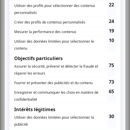
je veux conserver, c’est cette vision magique de l’enfance
et cette facilité d’émerveillement qui me permet de
pousser plus loin avec autant de fraîcheur ma conquête du
visible à travers mon propre instinct car, comme disait
Alfred Pellan: "… il faut suivre son instinct car c’est la seule
façon de faire une œuvre originale." Le style de mes toiles
est candide, confiant et simple. Il vous parle avec une
innocente franchise de mes pensées et mes sentiments.
Mes sujets s’inspirent de ma famille, mes loisirs et mes
souvenirs de voyage. Le portrait me permet d’approfondir
le regard que je porte sur ceux que j’aime.
Ma technique artistique est fortement influencée par
l’époque des années 60 et 70 ainsi que par ma formation
de designer et l’usage inhérent de l’ordinateur dans mon
processus de création. L’usage de photographies et la
transformation de celles-ci projetées sur la toile me