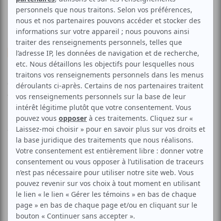
Exposition
Art
Arts visuels
J'affiche mes couleurs |
Vernissage
Aucune offre promotionnelle
disponible
Soyez les premiers avisés dès qu'il y aura une offre promo
pour J'affiche mes couleurs | Vernissage:
INSCRIVEZ-VOUS
Pour moi, l'art est d'abord synonyme de créativité. C'est
ce qui permet à toute personne de se révéler, de se