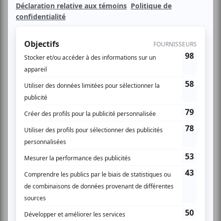
restaurer. Il est catalyseur d’émotion, de sensibilité et de
plaisir. Il nous libère de la routine, nous faisant accéder au
plaisir, à la complétude de l’être. Chacun de nous est
enveloppé d’une subtile atmosphère colorée par nos
sentiments envers autrui, aussi bien que par les pensées
des autres à notre égard, tout comme les vibrations d’un
diapason qui fait naître le même son dans un autre de
même calibre. Ce qui m’intéresse n’est pas de reproduire
exactement la réalité, mais bien de la transformer par mon
imaginaire et de laisser une empreinte.
Profondément marquée par la nature et les bonheurs de
l’enfance; le cocon familial et la vie simple au quotidien sont
ma force et je m’y ressource à l’envie. Tout comme un
papillon: j’ai besoin d’espace et de liberté, mais je reste
fragile. Mon énergie vitale s’attache surtout à la couleur et
à la lumière, mais aussi aux rêves et à la fantaisie. Ce que