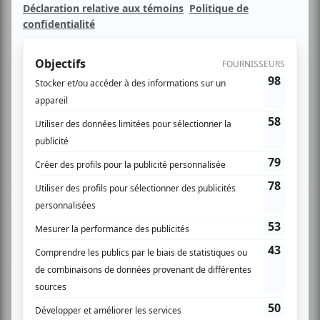
Un spectacle dans lequel les humoristes essaient leur
nouveau sketchs et numéros. Vous allez pouvoir voir à
l'oeuvre des humoristes de la relève qui débutent et
d'autres que vous connaissez mieux.
Une soirée avec du plaisir, du rire, en toute simplicité.
2 COMMENTAIRES DES MEMBRES
X.
- 2009-02-10 04:00:00
Domage!! La bouffe, la place. le service fut
agréable mais le show a du être reporté vu que
j'etais seul comme auditoire pas assez pesant
comme poids pour voir le show en relief juste
pour moi!! merci quand même , ce n'est que
partie remise!