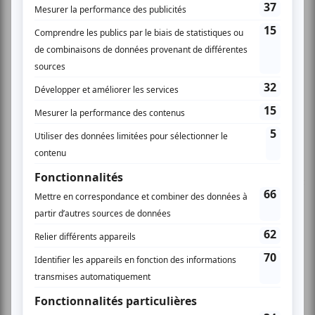
deuxième, Louis Tremblay, manquait
terriblement de préparation mais ses blagues
de 'gang de vieux' étaient selon moi assez bien
racontées. J'avais déjà vu le troisième, Patrice
Beauchesne, a 'En route vers mon premier gala'
et ce gars là a vraiment un charisme sur scène
et une aisance très remarquée. Son 'hip/hop
free-style' est hallucinant. Il rend cet art
complexe d'une simplicité désarmante. Bravo
mais il faudra qu'il ajoute de la 'viande autour
de l'os' car tu ne peux pas faire cela
indéfiniment pendant un show parce qu'après
15 minutes environ, les spectateurs risquent fort
de décrocher. Finalement, le dernier comédien,
Simon Gouache (qui est un finissant de l'École
Juste pour Rire) était lui très à l'aise avec la
scène, son public et ses gags. C'était celui qui
maîtrisait le mieux son art. En conclusion,
soirée variée de découvertes dans un endroit
qui sert de la bonne bouffe à prix très
raisonnable.