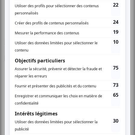
Rina J.
- 2009-02-09 04:00:00
L'ouverture d'esprit est la clé Dans un contexte
de 'testing' c'était correct car les quatres
humoristes invités étaient pas trop bien
préparés. C'était aussi possiblement décevant
pour eux de n'avoir que 13-15 personnes de
présente sur les lieux. Le premier, Christian
Beauchemin était toutefois très bon et drôle
dans ses imitations de 'liner/perso' c'est à dire
qu'il devait inclure un mot choisi au hasard
dans un bol à la manière d'une autre personne
choisie au hasard dans un deuxième bol. Il
pourrait peaufiner ce numéro et certainement
qu'il pourrait éventuellement l'adapter pour un
faire sa marque de commerce car il avait très
certainement un talent dans ses imitations. Le