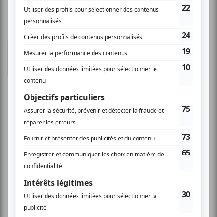
Annick D.
- 2008-04-21 04:00:00
Les bands sont déchaînés! Il est vrai que le style
funk prend un sens large chez l'Diable, ça fait
partie du charme! Rock, ska, reggae, swing! Un
band au style variable en première partie et et
un band funk rock en guise house band! La
dernière fois, j'y étais aussi (pas par atuvu, je
ne connaissais pas alors) mais par plaisir de
découvrir l'émergence! Et SICK WORLD et
SUNSET DRIVERS ont rocker en masse! C'était
juteux et généreux et le staff était tout à fait
charmant! Entk! Au plaisir d'être VIP quand il
seront big! Des potes de l'abonnée! Ben
contents!