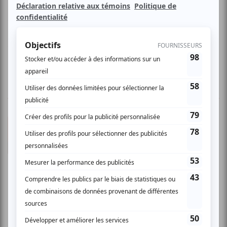
Chez l'yab c'est un p'tit monde pour des élus dans votre
genre, une scène qui se voit foulée par la relève la plus hot
de la scène locale!
4 COMMENTAIRES DES MEMBRES
Marie B.
- 2008-05-05 04:00:00
Bonne prestation mais mauvais endroit Petit
bar fort sympathique, mais je n'ai pas dutout
aimé le type de musique produit par le groupe.
Le son était mauvais et trop fort. Je suis partie
bien avant la fin de spectacle. Toutefois, pour
ceux qui aiment le rock-métal, le groupe
donnait une bonne prestation.