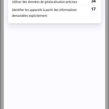
très bien la table qui m'étais destinée libre avec
une affiche réservée dessus, la serveuse m'a
laissé poireauté pendant plus de 10 minutes en
me disant à 3 reprises que ce ne sera pas long
et sans jamais me proposer de m'asseoir au
bar en attendant ma place. Nous avons dû
attendre en plus un très long moment avant que
l'on daigne prendre notre commande et nous
avons dû insister pour obtenir notre facture. Elle
agissait comme une poule pas de tête... 3) Le
spectacle annoncé sur votre site à 21h ne
débutait qu'à 22h et encore c'était retardé par
la partie de Hockey qui nous a été imposée
avant. Je veux bien croire que la partie était
enlevante surtant dans les 3 dernières minutes
de jeu par contre, avoir voulu aller regarder la
partie c'est à la Cage aux Sports que je serais
allée.