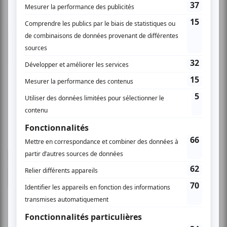
Johanne G.
- 2008-03-31 04:00:00
Pas chanceuse J'avais invité mon grand de 17
ans avec moi... je crois que c'était un peu
comme une salle de spectacles, mais c'est plus
un bar, alors nous n'avons pas pus entrer...
Jeanne T.
- 2008-03-31 04:00:00
Plutôt "Heavy-metal moi" Déçue par 3 aspects.
Le type de musique, l'accueil et l'heure du
spectacle. 1) Je m'attendais à de la musique
Funk alors que nous avons eu droit à du pseudo
heavy-metal. 2) Nous avions réservé pour 2 à
20h, je suis arrivée à 19h55, alors que je voyais