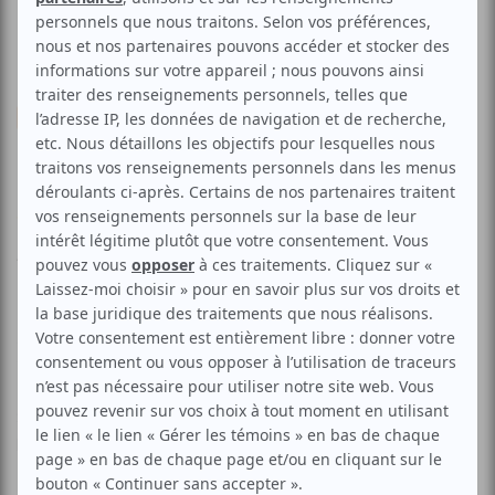
Musique
Funk moi
Voir les avis -->
Aucune offre promotionnelle
disponible
Soyez les premiers avisés dès qu'il y aura une offre promo
pour Funk moi:
INSCRIVEZ-VOUS
Soirée funk, rock, reggae, ska et festive, un mélange qui
brasse et qui vous sort du gris.