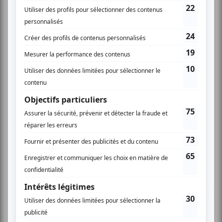
Texte: Véronique Pascal
M.E.S.: Jean Belzil-Gascon
www.montrealfringe.ca
AUCUN COMMENTAIRE
Vous devez être connecté pour
donner un avis.
Connectez-vous ici.