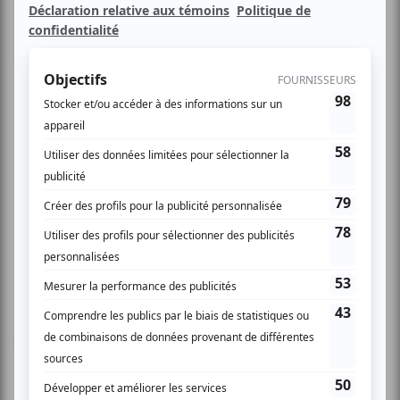
Spectacle 18 ans et plus
Sur la coche (Montréal)
60min.
Public: 18 ans/years
Genre: Théâtre-Theatre
Language / Langue: Français-French
Louis-Paul possède un don: il a l’oreille absolue, c’est-à-dire
que peu importe le moment, il devient systématiquement
la personne vers laquelle on se tourne pour se confier, à qui
on fait confiance. Que pourrait être une journée
extraordinaire dans la vie d'un homme aussi singulier?