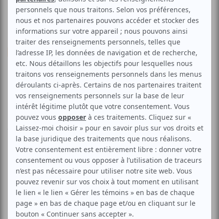
Théâtre
Création
Fringe | Autant s'emportent
les gens
Aucune offre promotionnelle
disponible
Soyez les premiers avisés dès qu'il y aura une offre promo
pour Fringe | Autant s'emportent les gens:
INSCRIVEZ-VOUS
Présenté dans le cadre du Festival St-Ambroise Fringe de
Montréal.