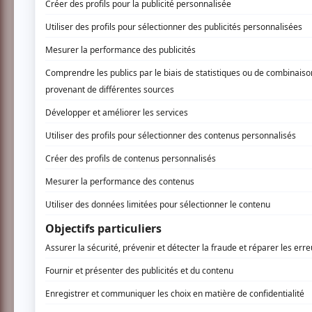
Soyez les premiers avisés dès qu'il y a
INSCRIVEZ-VOUS
Du 4 au 14 juin 2026 se déroulera la 14e édi
visuels et huit collectifs musicaux sont invit
transformant la métropole en carrefour de c
festivaliers à un rassemblement artistique su
https://muralfestival.com/
Murfin
GREG MIKE
Jumu
Kevin Led
AUCUN COMMENTAIRE