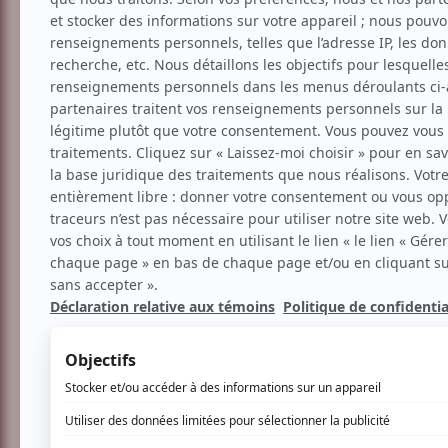
Exposition
Arts visuels
Art
Installations
MURAL
Festival MURAL 2026
Aucune offre promotionnel