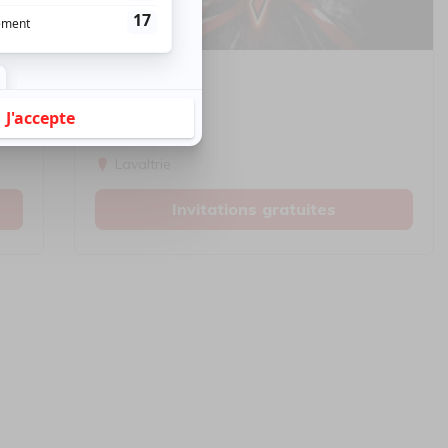
Musique
Rock
5150
Lavaltrie
Invitations gratuites