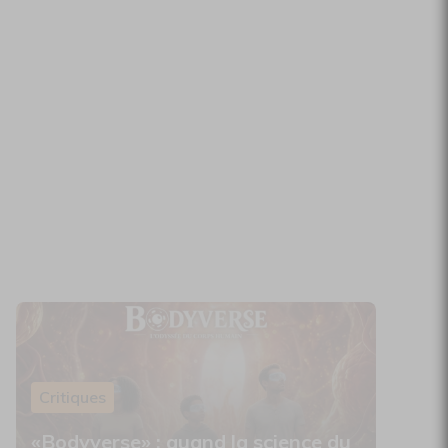
Critiques
«Bodyverse» : quand la science du