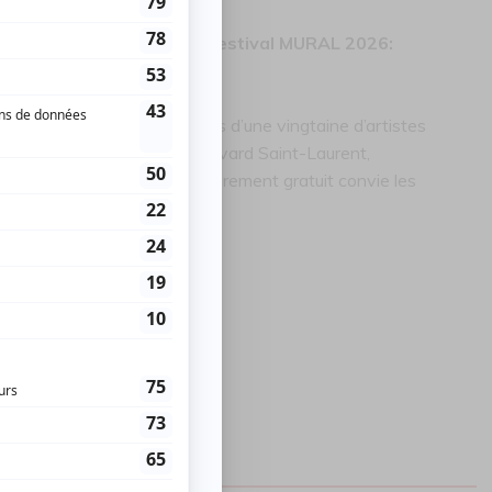
ura une offre promo pour Festival MURAL 2026:
tion du Festival MURAL. Plus d’une vingtaine d’artistes
és à investir les murs du boulevard Saint-Laurent,
réation. Cet événement entièrement gratuit convie les
r 11 jours.
o
Izabelle Duguay