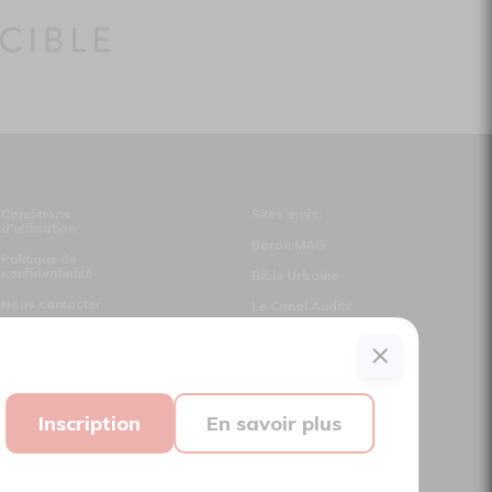
Conditions
Sites amis:
d'utilisation
Baron MAG
Politique de
confidentialité
Bible Urbaine
Nous contacter
Le Canal Auditif
Sors-tu.ca
Suivez-nous
Inscription
En savoir plus