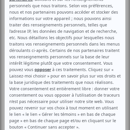
Divers
Multidisciplinaire
Marionnettes
Clown
Festival Les Coups de
Théâtre
Aucune offre promotionnelle
disponible
Soyez les premiers avisés dès qu'il y aura une offre promo
pour Festival Les Coups de Théâtre:
INSCRIVEZ-VOUS
Les Coups de Théâtre propose une sélection des meilleurs
spectacles en théâtre, musique et danse, de la scène