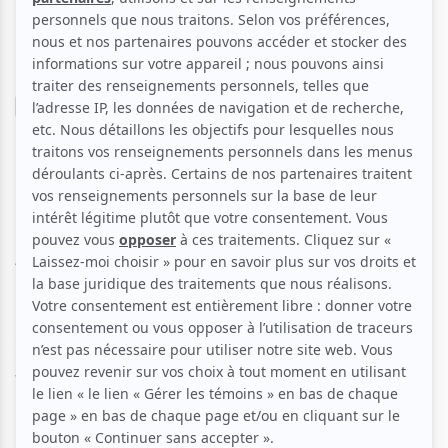
Danse
Orientale
Contemporaine
Festival Accès Asie |
OrienTik/Portrait
Aucune offre promotionnelle
disponible
Soyez les premiers avisés dès qu'il y aura une offre promo
pour Festival Accès Asie | OrienTik/Portrait:
INSCRIVEZ-
VOUS
Dans le cadre du Festival Accès Asie, voyez