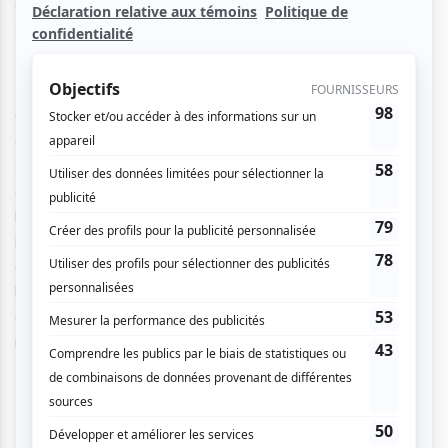
OrienTik/Portrait, une performance d’une distribution
complète d’artistes canadiens d’origine asiatique.
OrienTik/Portrait unit l’esthétisme asiatique, la danse
contemporaine, la percussion japonaise et la musique
classique. OrienTik/Portrait marie des sons et des rythmes
éclectiques au style chorégraphique des performances
hybrides d’Alvin Erasga Tolentino. Dans ce spectacle
impressionnant, les interprètes dansent tout en jouant sur
divers instruments de percussion. OrienTik/Portrait célèbre
la rencontre de la danse et de la musique en nous délivrant
du quotidien pour nous faire visiter des mondes imaginaires
remplis de rêves et d’émotions.
Une production de Co.ERASGA.