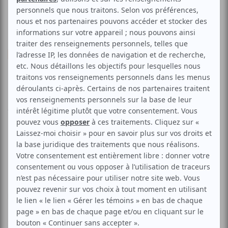
Danse
Classique
Contemporaine
Faune | Jocelyne Montpetit
Aucune offre promotionnelle
disponible
Soyez les premiers avisés dès qu'il y aura une offre promo
pour Faune | Jocelyne Montpetit:
INSCRIVEZ-VOUS
Faune s’inspire de textes écrits par Nijinski, chorégraphe et
peut-être le plus grand interprète de cette divinité romaine.
Nijinski fut danseur étoile des Ballets russes et
chorégraphe novateur et audacieux, osant les pieds en-