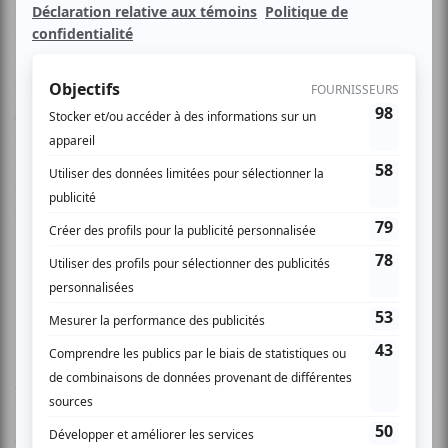
dedans et les genoux cassés dans Le Sacre du printemps
et défrayant la chronique avec une sexualité exprimée
dans L'Après-midi d'un faune. On oublie la folie dans
laquelle il sombra à l'âge de 29 ans et qui l'accompagna
jusqu'à sa mort, en 1950. C'est cet aspect du personnage
auquel Jocelyne Montpetit s'attache. Elle enracine ce solo
dans une modernité qui fait appel à cet art de la
métamorphose dont elle est l’une des grandes
praticiennes.
Chorégraphie et danse de Jocelyne Montpetit
AUCUN COMMENTAIRE