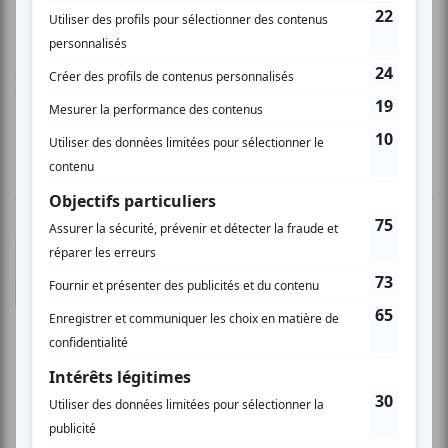
Claire Lafrenière interprète un répertoire de chansons du
Québec des années 1900 à 1930, qui parlent des
préoccupations sociales, économiques et culturelles de
l’époque, toujours très actuelles.
www.clairelafreniere.com
1 COMMENTAIRE DE MEMBRE
Robert O.
- 2007-04-26 04:00:00
Excellent show Par contre excellent show
surtout la troisième partie Emmanelle Julien, je
suis en amour! Aller la voir elle poursuis sa
tournée!!