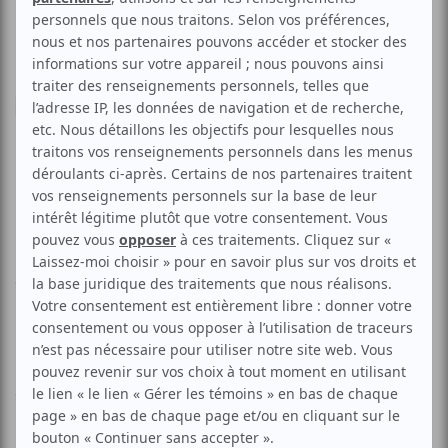
Musique
Emmanuelle Julien & Claire
Lafrenière
Voir les avis -->
Aucune offre promotionnelle
disponible
Soyez les premiers avisés dès qu'il y aura une offre promo
pour Emmanuelle Julien & Claire Lafrenière:
INSCRIVEZ-
VOUS
Au programme de Cabaret de la scène globale trois jeunes