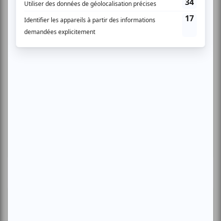
Festival Colline
Musique
Québécoise
Pop franco
Variété
Festival Colline
Lac-Mégantic
Plusieurs offres promo