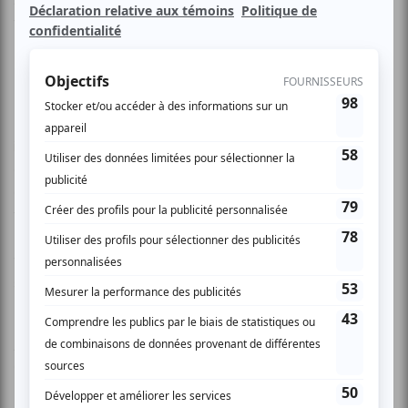
femmes se succèderont sur scène durant 3 heures:
Emmanuelle Julien, Joanie Harbec et Claire Lafrenière.
Emmanuelle Julien est une auteure-compositrice-
interprète, dont le parcours l’a amèné au Festival de blues
de Mont-Tremblant et au Festiblues. Un spectacle aux
couleurs soul-rock et « groovy » avec quelques mélodies
teintées de jazz et de country. Bête de scène,
Emmanuelle, donne aux chansons une couleur unique. À
vous de découvrir sa fougue, son exubérance et sa
sensualité.
www.emmanuellejulien.com
Joanie Harbec, une artiste qui se démarque par son timbre
chaud et son style rhythm and blues.