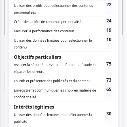
1 COMMENTAIRE DE MEMBRE
Geneviève D.
- 2007-03-22 04:00:00
Show de Navet Confis et Carl-Éric Hudon Bravo,
Bravo! Le set de Et.tu.dis.souvent.aussi composé
de Navet Confit, Carl-Éric Hudon et Émilie
Proulx. Chacun y allant de versions revisitées
de pièces de leur répertoire respectif.
Dimanche de Navet Confit en version
et.tu.dis.souvent.aussi est franchement une
réussite. À en croire la foule, je ne suis pas la