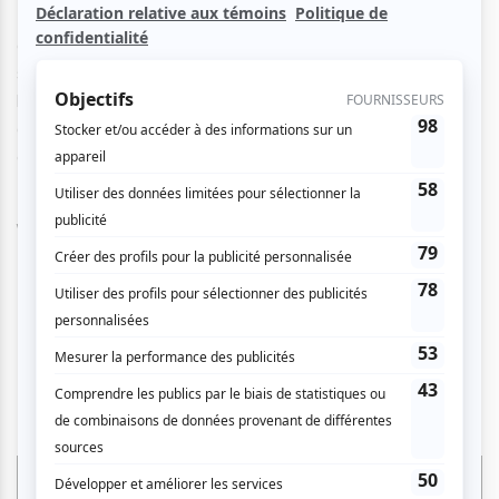
El Motor
c\'est un rock francophone accessible, planant
aux ambiances sobres et mystérieuses. La formation mise
sur un efficace noyau de guitares, voix et claviers, où
l\'esprit new wave flirte avec les tendances progressives
de certaine construction mélodique. Une sonorité
exclusive!
\"
...les pièces d\'El Motor bercent, intriguent et
bouleversent, se faisant toujours plus pénétrantes au fil
des écoutes...
\" Patrick Ouellet - VOIR, Montréal
Le MySpace de El Motor