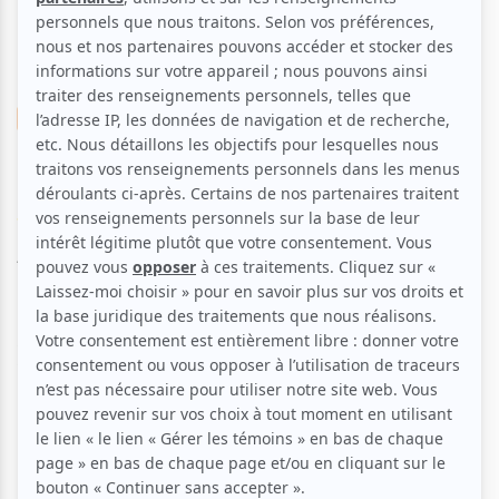
Musique
El Motor - MTL BBQ
Voir les avis -->
Aucune offre promotionnelle
disponible
Soyez les premiers avisés dès qu'il y aura une offre promo
pour El Motor - MTL BBQ:
INSCRIVEZ-VOUS
MTL BBQ présente
El Motor