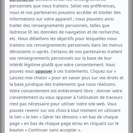
Danse
Contemporaine
Discussion avec Benoît
Lachambre
Aucune offre promotionnelle
disponible
Soyez les premiers avisés dès qu'il y aura une offre promo
pour Discussion avec Benoît Lachambre:
INSCRIVEZ-VOUS
Dans le cadre de la 6ème Édition de son Atelier de
recherche chorégraphique, la compagnie Montréal Danse a