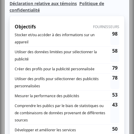
le plaisir de vous conviez aux Conférences du matin. Nos
invités cette année sont messieurs Larry Lavender,Sylvain
Lafortune & Benoît Lachambre de la compagnie Par
B.L.eux. Ne manquez pas ce rendez-vous de la danse
contemporaine !
Discussion avec Benoît Lachambre
Récipiendaire du prestigieux prix Bessie Award,
chorégraphe de renommée internationale, M. Lachambre
nous présentait au Festival TransAmériques, en mai
dernier, sa dernière création Is you me.S'appuyant sur des
années de recherche et une grande expérience de la
scène, Benoît explore la complexité des modèles intérieurs
du corps et identifie leur dynamique propre de mouvement.