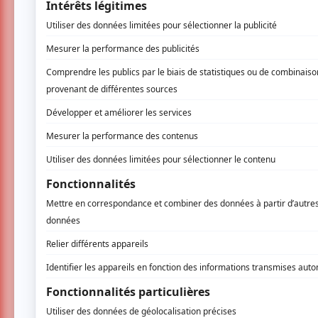
capsules vidéo et d’animation et permettra d
deux séries.
Parmi les invités, Louisette Dussault, Albert 
artistes attendus, liste à laquelle s’ajouteron
Pour vous procurer un laissez-passer, comm
le 450 358-3949 begin_of_the_skype_
3949 end_of_the_skype_highlighting ou sa
AUCUN COMMENTAIRE
Vous devez être connecté p