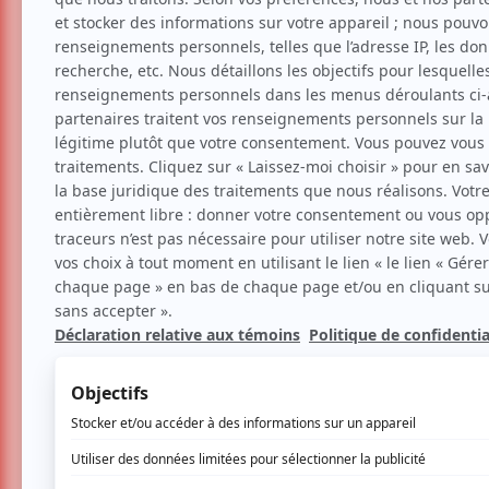
Divers
Multidisciplinaire
Dévoilement des Soir
Aucune offre promotionnel
Soyez les premiers avisés dès qu'il y a