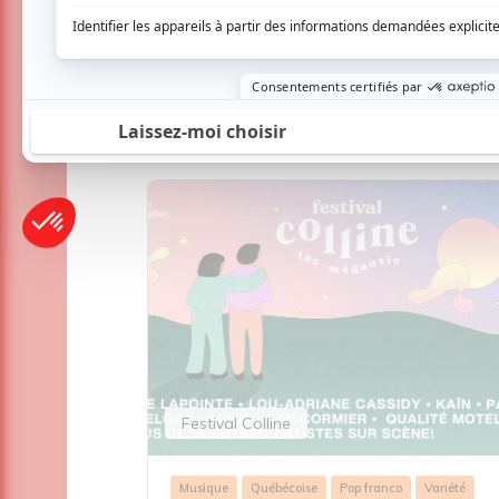
Connectez-vous ici.
TOUTES LES OFFRES
Festival Colline
up
Musique
Québécoise
Pop franco
Variété