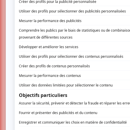
Théâtrales 2010-2011:
INSCRIVEZ-VOU
Une soirée sous le signe de la découverte !
Le dévoilement de la prochaine saison des s
grand pas. Au menu : du jazz, de la musique d
d’autres découvertes artistiques.
C’est avec beaucoup d’enthousiasme que la S
la présentation de la saison 2010-2011 de ce
Théâtre des Deux Rives
Par cet événement, le grand public pourra dé
envahiront la scène au cours de la prochaine
Caroline Lavoie, sera ponctuée de prestations