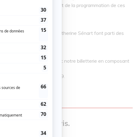
’offrir un véritable avant-goût de la programmation de ces
Millaire, Diane Lavallée et Catherine Sénart font parti des
t bien d’autres surprises.
uniquez dès maintenant avec notre billetterie en composant
highlighting 450 358-
ns frais le 1 888 443-3949.
our donner un avis.