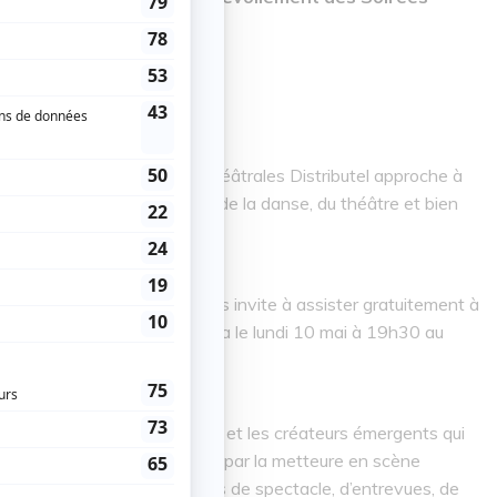
S
éries Maestria et Soirées Théâtrales Distributel approche à
e concert, du chant lyrique, de la danse, du théâtre et bien
PEC du Haut-Richelieu vous invite à assister gratuitement à
s deux séries, qui se tiendra le lundi 10 mai à 19h30 au
couvrir les artistes reconnus et les créateurs émergents qui
 saison. Cette soirée, signée par la metteure en scène
 d’artistes invités, d’extraits de spectacle, d’entrevues, de