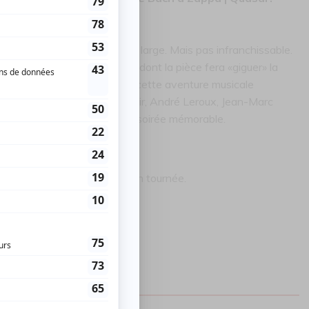
 distance est pour le moins large. Mais pas infranchissable.
nov, ainsi que Will Gregory, dont la pièce fera «giguer» la
gon font également partie de cette aventure musicale
antal Leclair, Mathieu Leclair, André Leroux, Jean-Marc
nes qui vous fera vivre une soirée mémorable.
seil des arts de Montréal en tournée.