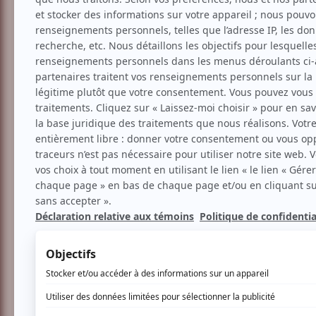
Musique
Contemporaine
Classique
De Bach à Zappa | Qu
Aucune offre promotionnel
Soyez les premiers avisés dès qu'il y a