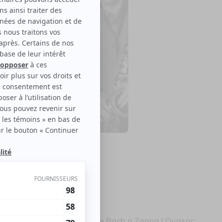
asar
le disponible
ura une offre promo pour De Bach à Zappa | Quasar: