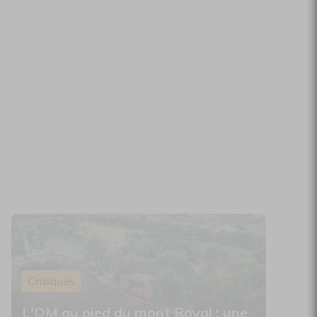
Critiques
L'OM au pied du mont Royal : une