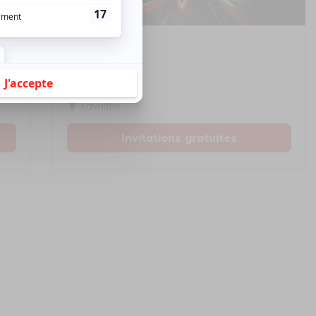
Musique
Rock
5150
Lavaltrie
Invitations gratuites