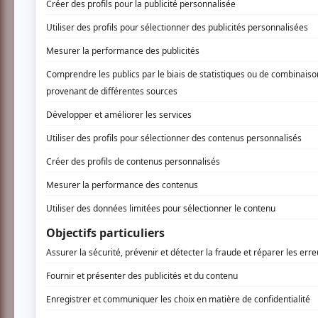
INSCRIVEZ-VOUS
Entre Jean-Sébastien Bach et Frank Zappa, la
Au fil des musiques, croisez Alexandre Glazou
saxo baryton. Gilles Tremblay et Michel Fri
fascinante. Avec les saxophonistes Marie-Ch
Bouchard, Quasar est un quatuor de saxopho
Présenté dans le cadre du programme Le Con
www.quasar4.com
AUCUN COMMENTAIRE