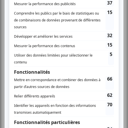
Qu'est-ce que la danse intégrée ?
Basée sur une proposition d’ouverture à la dissemblance, la
danse intégrée crée un espace de réciprocité pour les
personnes à mobilité réduite et les personnes sans
handicap. Depuis son émergence, cette approche du
mouvement est orientée vers la création et l’exploration
d’une esthétique particulière. Dans les années 1980 alors
que des artistes handicapés étaient invités
ponctuellement à prendre part à des productions en
danse, certains d’entre eux ont voulu s’offrir un espace de
création qu’ils pourraient investir de manière autonome et
continue. Parmi les premières compagnies professionnelles
constituées d’artistes avec et sans handicap, deux
d’entres elles s’imposent, Axis (États-Unis) et Candoco
(Angleterre) qui jouit d’une reconnaissance à l’échelle