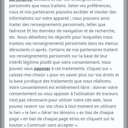
Divers
Poésie
Performance
Autre
Corpuscule Danse | Soirée
Bénéfice
Aucune offre promotionnelle
disponible
Soyez les premiers avisés dès qu'il y aura une offre promo
pour Corpuscule Danse | Soirée Bénéfice:
INSCRIVEZ-VOUS
Note: ouverture des portes à 19:00.