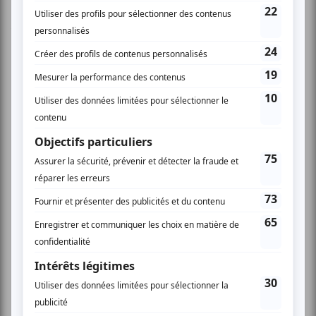
Autres billets disponibles:
55$ billets souper-spectacle
150 billets corporatifs
Tirage de prix variés tel que:
- 1 mois de yoga illimité de chez Studio Bliss
- 1 certificat-cadeau de chez Esthétique Rina
- 2 certificats-cadeau de chez Essence de Mieux-Être
- 1 massage complet de chez Hémisphère Bleu offert par
- 2 billets pour le spectacle Le Baiser, Corpuscule Danse
- 1 chandail à l’effigie du spectacle Le Baiser, Corpuscule
Danse