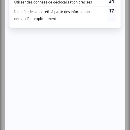
internationale.
Bien que la danse intégrée favorise souvent des
apprentissages moteurs, les intentions sous-tendues à sa
pratique diffèrent des objectifs de la danse thérapie qui
visent l’amélioration des états physiques et psychiques
des individus. En s’appropriant les techniques
d’improvisation et de danse contact, la danse intégrée
ouvre un vaste champ d’exploration artistique, que ce soit
dans le cadre d’ateliers ou au cours d’un processus de
création. Sur scène, elle participe du courant actuel de
métissage des disciplines corporelles. Pour France
Geoffroy, la danse intégrée questionne l’esthétique du
corps dansant et propose une image autre que celui de la
danseuse au corps vertical et aux jambes bien enracinées
dans le sol. Ainsi, le corps brisé, la mobilité réduite, le
fauteuil roulant à la fois objet et sujet, ou encore la