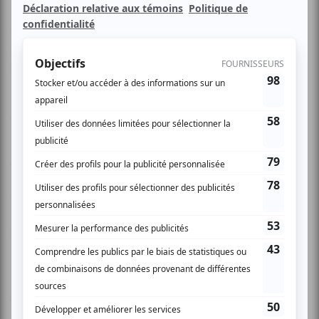
Corpuscule Danse vous convie à sa Soirée Bénéfice. Ce
spectacle multidisciplinaire réunira sur une même scène
des artistes de la danse, du théâtre et de la musique.
Animation assurée par France Castel.
Artistes invités: Luc de Larochelière, Sophie Beaudet,
Urbain Desbois, Alexandre Desilets, Lara, Pierre-André
Côté, Gaston L’Heureux, Artemage Productions, Normand
Newberry, Cas Public et Corpuscule Danse dans une
chorégraphie d'Hélène Langevin.
Un évènement unique à ne pas manquer où artistes et
spectateurs échangeront émotions et générosité!