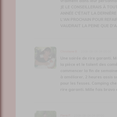
vraiment dans leur personna
JE LE CONSEILLERAIS À TOU
ANNÉE C'ÉTAIT LA DERNIÈRE
L'AN PROCHAIN POUR REFAIR
VAUDRAIT LA PEINE QUE D'A
Christiane B.
- 2009-09-05 04:00:00
Une soirée de rire garanti. M
la pièce et le talent des com
commencer la fin de semaine
à améliorer, 2 heures assis s
pour les fesses. Camping chez
rire garanti. Mille fois bravo 
Pierre P.
- 2009-09-04 04:00:00