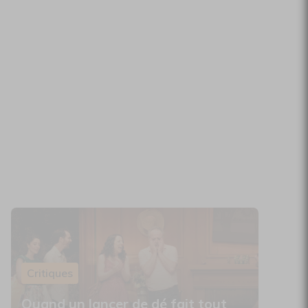
Critiques
Quand un lancer de dé fait tout