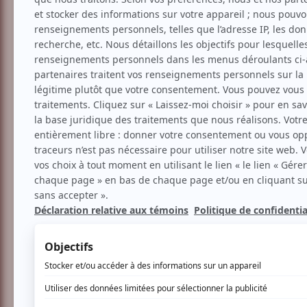
Théâtre
Création
Comédie
Camping chez Lolo
Voir les avis -->
Aucune offre promotionnel