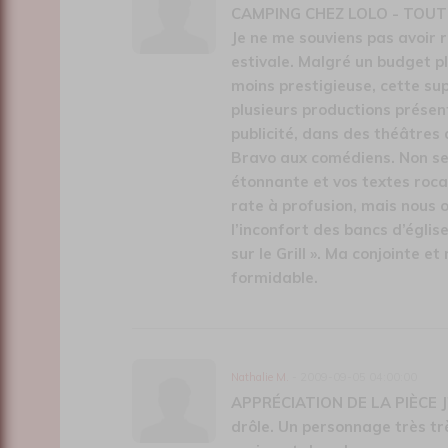
CAMPING CHEZ LOLO - TOUT
Je ne me souviens pas avoir r
estivale. Malgré un budget p
moins prestigieuse, cette s
plusieurs productions présen
publicité, dans des théâtres 
Bravo aux comédiens. Non se
étonnante et vos textes roca
rate à profusion, mais nous 
l’inconfort des bancs d’églis
sur le Grill ». Ma conjointe e
formidable.
Nathalie M.
- 2009-09-05 04:00:00
APPRÉCIATION DE LA PIÈCE J'a
drôle. Un personnage très très