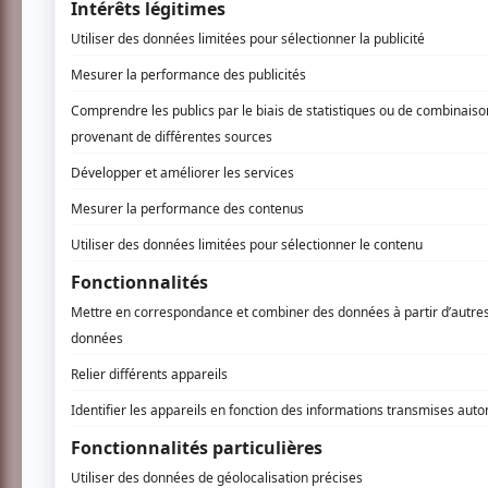
Entrevue avec le metteur en scene
Une comédie remplie d’humour et de rebondis
Avec Marc-Danny Parent, Christian Cardinal
Boileau. La mise en scène est signée par S