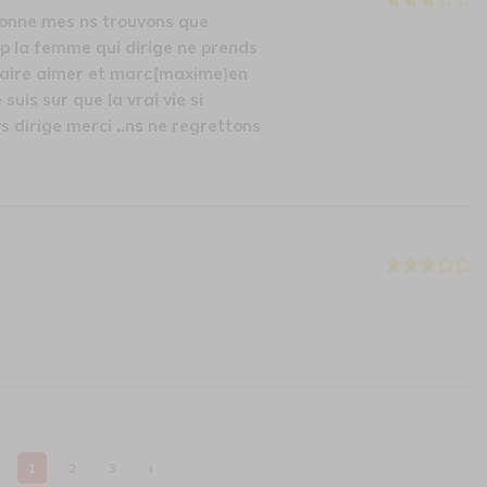
bonne mes ns trouvons que
 la femme qui dirige ne prends
e faire aimer et marc(maxime)en
 suis sur que la vrai vie si
vs dirige merci ..ns ne regrettons
1
2
3
›