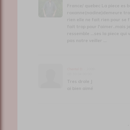
France/ quebec La piece es 
roxanne(nadine)demeure trop
rien elle ne fait rien pour s
fait trop pour l'aimer..mais je
ressemble ...ses la piece qui 
pas notre veiller ...
Chantal D.
- 2009-
08-30 04:00:00
Tres drole J
ai bien aimé
‹