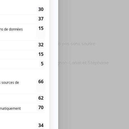
sements qui ne vous laissera pas sans sourire.
, Roxanne Gladu, Valérie Gagnon-Laniel et Stéphanie
téphane Vigeant.