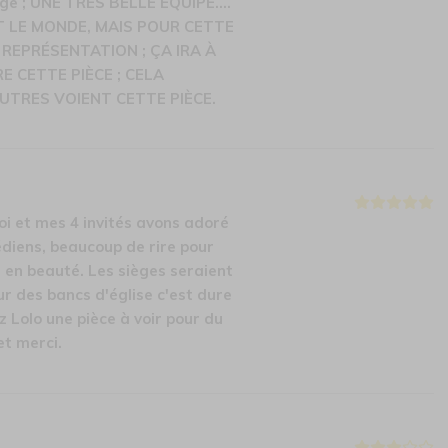
ge ; UNE TRÈS BELLE ÉQUIPE....
T LE MONDE, MAIS POUR CETTE
 REPRÉSENTATION ; ÇA IRA À
E CETTE PIÈCE ; CELA
UTRES VOIENT CETTE PIÈCE.
oi et mes 4 invités avons adoré
édiens, beaucoup de rire pour
 en beauté. Les sièges seraient
ur des bancs d'église c'est dure
 Lolo une pièce à voir pour du
et merci.