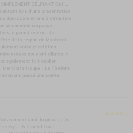
 SIMPLEMENT DÉLIRANT Ouf …
i autant lors d’une présentation
lus abordable et une distribution
uperbe comédie surpasse
tées, à grand renfort de
d’été de la région de Montréal.
ulement votre prestation
mbolesques nous ont dilatés la
ont également fait oublier
e. Merci à la troupe « Le Théâtre
t moi avons passé une soirée
i vraiment aimé la pièce ; très
 sexy.... Ils étaient tous