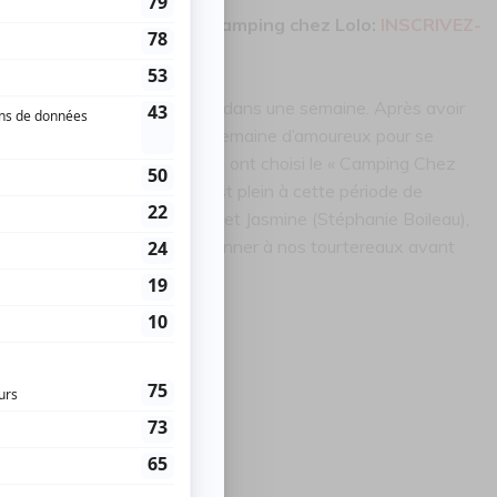
ura une offre promo pour Camping chez Lolo:
INSCRIVEZ-
ane Gladu), vont se marier dans une semaine. Après avoir
iage, ils s’en vont en fin de semaine d’amoureux pour se
r voyage en tant qu’amant, ils ont choisi le « Camping Chez
ment pour eux, le camping est plein à cette période de
ec Robert (Christian Cardinal) et Jasmine (Stéphanie Boileau),
uront-il de bon conseils à donner à nos tourtereaux avant
 comme prévu ?