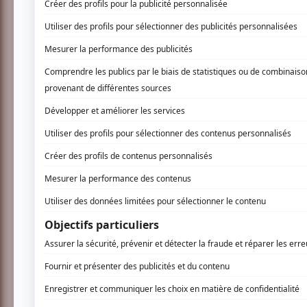
Soyez les premiers avisés dès qu'il y a
VOUS
Maxime (Marc-Danny Parent) et Nadine (Rox
presque terminé leurs préparatifs pour le mar
détendre avant le grand jour. Pour ce dernie
Lolo » (Valérie Gagnon-Laniel)» Malheureuse
l’année et ils doivent partager un terrain av
un couple de français en voyage de noces. A
leur mariage ? Est-ce que tout se passera
Annonce-radio officielle