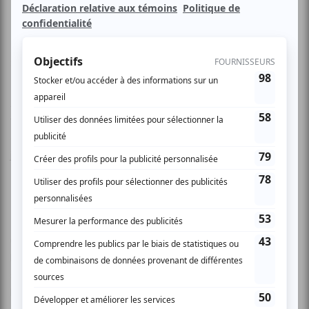
Improbables | Série Escales de Nuit
Stéréoptik (France) - musique & art visuel
Un enchaînement de tableaux musicaux, Sous vos yeux,
Au creux de l’oreille… Encre. Papier découpé. Dessin
transparent… Sonorisé. Musique ! Le duo vous invite à
découvrir leur univers insolite et drôle où dessin et musique
jouent une partition à quatre mains.
Dors, de Jaques Poulin-Denis (Montréal) - danse
Dors, c’est être insomniaque et somnambule à la fois. C’est
un portrait en quatre dimensions de la nuit, du sommeil, de
la logique du rêve et de ce qui nous échappe. Là où la
subtilité des sens rejoint l’inattendu, des personnages
loufoques tissent le trajet de ce voyage au bout de la nuit.