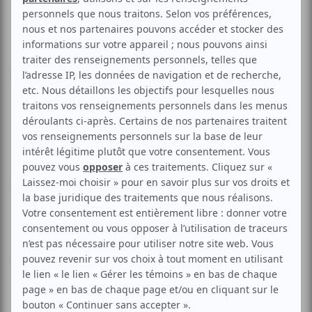
Divers
Multidisciplinaire
Cabine | Jacques Poulin-
Denis | Stéréoptik
Aucune offre promotionnelle
disponible
Soyez les premiers avisés dès qu'il y aura une offre promo
pour Cabine | Jacques Poulin-Denis | Stéréoptik:
INSCRIVEZ-
VOUS
Présenté dans le cadre du festival Les Escales