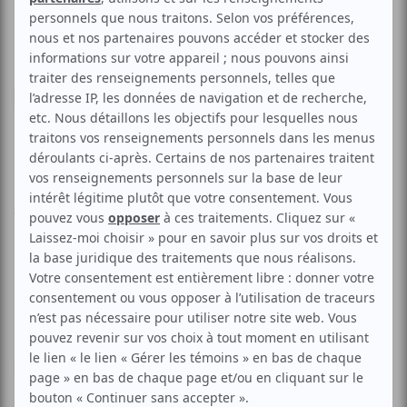
Théâtre
Variété
Musical
Création
Cabaret 10/20
Voir les avis -->
Aucune offre promotionnelle
disponible
Soyez les premiers avisés dès qu'il y aura une offre promo
pour Cabaret 10/20:
INSCRIVEZ-VOUS
Cabaret 10/20 - Archives vivantes et autres rites de
passage