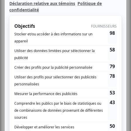
Pour clôturer son cycle de créations de dix ans entamé en
2000 et pour souligner les 20 ans de la compagnie,
Momentum vous invite à un cabaret rétrospectif
réunissant les neufs membres de la compagnie:
Céline Bonnier, Nathalie Claude, Stéphane Crête,
Stéphane Demers, Dominique Leduc, Jean-Frédéric
Messier, Sylvie Moreau, François Papineau et Marcel
Pomerlo.
Ils seront accompagnés sur scène par les musiciens
d’Hoshelaga, par le Quatuor Bozzini et par plusieurs autres
invités.
Pour finir la soirée en beauté, DJ Plastik Patrick sera là pour